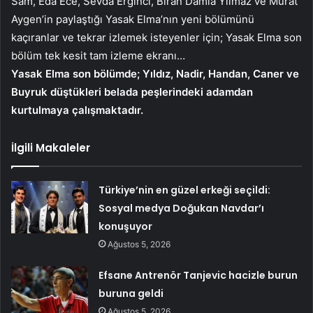
Sam, Eda Ece, Sevda Erginci, Biran Damla Yılmaz ve Murat
Aygen’in paylaştığı Yasak Elma’nın yeni bölümünü
kaçıranlar ve tekrar izlemek isteyenler için; Yasak Elma son
bölüm tek kesit tam izleme ekranı…
Yasak Elma son bölümde; Yıldız, Nadir, Handan, Caner ve
Buyruk düştükleri belada peşlerindeki adamdan
kurtulmaya çalışmaktadır.
İlgili Makaleler
Türkiye’nin en güzel erkeği seçildi:
Sosyal medya Doğukan Navdar’ı
konuşuyor
Ağustos 5, 2026
Efsane Antrenör Tanjevic hacizle burun
buruna geldi
Ağustos 5, 2026