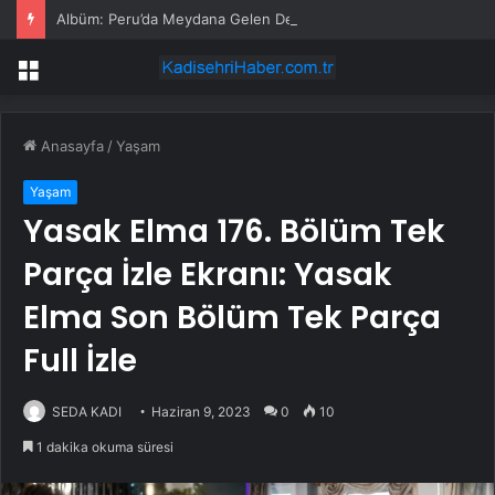
Albüm: Peru’da Meydana Gelen Depremde En Az 5 Kişi Hayatını Kaybetti
Menü
Anasayfa
/
Yaşam
Yaşam
Yasak Elma 176. Bölüm Tek
Parça İzle Ekranı: Yasak
Elma Son Bölüm Tek Parça
Full İzle
SEDA KADI
Haziran 9, 2023
0
10
1 dakika okuma süresi