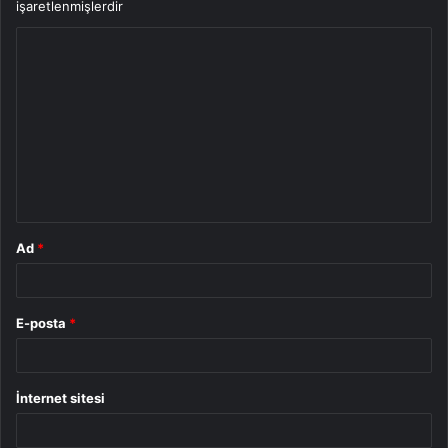
işaretlenmişlerdir
Y
o
r
u
m
*
Ad
*
E-posta
*
İnternet sitesi