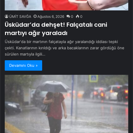
ÜMİT SAVĞA
Ağustos 6, 2026
0
0
Üsküdar’da dehşet! Falçatalı cani
martıyı ağır yaraladı
Üsküdar'da bir martının falçatayla ağır yaralandığı iddiası tepki
çekti. Kanatlarının kırıldığı ve arka bacaklarının zarar gördüğü öne
sürülen martıyla ilgili…
Devamını Oku »