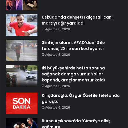
Üsküdar’da dehşet! Falçatalı cani
martıyı ağır yaraladı
Ağustos 6, 2026
35 il için alarm: AFAD’dan 13 ile
turuncu, 22 ile sarı kod uyarısı
Ağustos 6, 2026
İki büyükşehirde hafta sonuna
sağanak damga vurdu: Yollar
kapandı, araçlar mahsur kaldı
Ağustos 6, 2026
Kılıçdaroğlu, Özgür Özel ile telefonda
görüştü
Ağustos 6, 2026
Bursa Açıkhava’da ‘Cimri’ye alkış
yağmuru