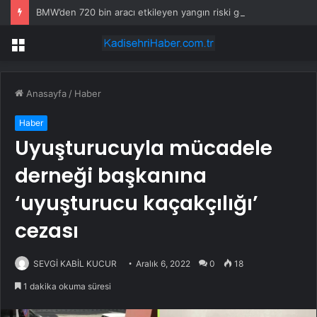
BMW’den 720 bin aracı etkileyen yangın riski geri çağrısı
Menü
Anasayfa
/
Haber
Haber
Uyuşturucuyla mücadele
derneği başkanına
‘uyuşturucu kaçakçılığı’
cezası
SEVGİ KABİL KUCUR
Aralık 6, 2022
0
18
1 dakika okuma süresi