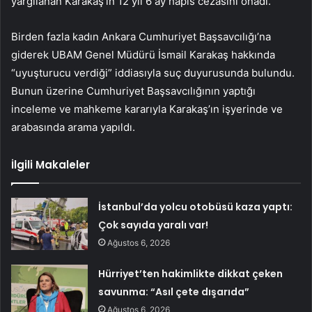
yargılanan Karakaş’ın 12 yıl 6 ay hapis cezasını onadı.
Birden fazla kadın Ankara Cumhuriyet Başsavcılığı’na
giderek UBAM Genel Müdürü İsmail Karakaş hakkında
“uyuşturucu verdiği” iddiasıyla suç duyurusunda bulundu.
Bunun üzerine Cumhuriyet Başsavcılığının yaptığı
inceleme ve mahkeme kararıyla Karakaş’ın işyerinde ve
arabasında arama yapıldı.
İlgili Makaleler
İstanbul’da yolcu otobüsü kaza yaptı:
Çok sayıda yaralı var!
Ağustos 6, 2026
Hürriyet’ten hakimlikte dikkat çeken
savunma: “Asıl çete dışarıda”
Ağustos 6, 2026