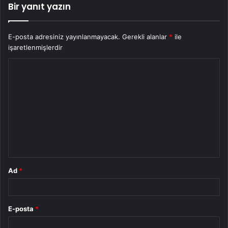
Bir yanıt yazın
E-posta adresiniz yayınlanmayacak.
Gerekli alanlar
*
ile
işaretlenmişlerdir
Y
o
r
u
m
*
Ad
*
E-posta
*