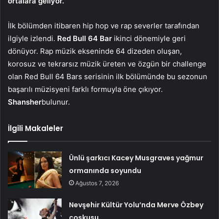
ortalara geliyor.
İlk bölümden itibaren hip hop ve rap severler tarafından
ilgiyle izlendi.
Red Bull 64 Bar
ikinci dönemiyle geri
dönüyor. Rap müzik ekseninde 64 dizeden oluşan,
korosuz ve tekrarsız müzik üreten ve özgün bir challenge
olan Red Bull 64 Bars serisinin ilk bölümünde bu sezonun
başarılı müzisyeni farklı formuyla öne çıkıyor.
Shansher
bulunur.
İlgili Makaleler
Ünlü şarkıcı Kacey Musgraves yağmur
ormanında soyundu
Ağustos 7, 2026
Nevşehir Kültür Yolu’nda Merve Özbey
coşkusu