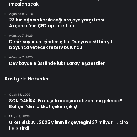
imzalanacak
Ağustos 8, 2026
23 bin ağacın kesileceği projeye yargı freni:
Akçansa’nın ÇED’i iptal edildi
Ağustos 7, 2026
Deniz suyunun içinden çıktı: Dünyaya 50 bin yıl
boyunca yetecek rezerv bulundu
Ağustos 7, 2026
Dev kayanın üstünde lüks saray inşa ettiler
Rastgele Haberler
Ocak 15, 2026
SON DAKİKA: En düşük maaşına ek zam mı gelecek?
Bahçeli’den dikkat çeken çıkış!
Mayıs 9, 2025
Ülker Bisküvi, 2025 yılının ilk çeyreğini 27 milyar TL ciro
ile bitirdi