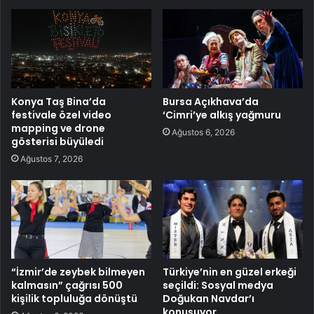
Konya Taş Bina’da
Bursa Açıkhava’da
festivale özel video
‘Cimri’ye alkış yağmuru
mapping ve drone
Ağustos 6, 2026
gösterisi büyüledi
Ağustos 7, 2026
“İzmir’de zeybek bilmeyen
Türkiye’nin en güzel erkeği
kalmasın” çağrısı 500
seçildi: Sosyal medya
kişilik topluluğa dönüştü
Doğukan Navdar’ı
konuşuyor