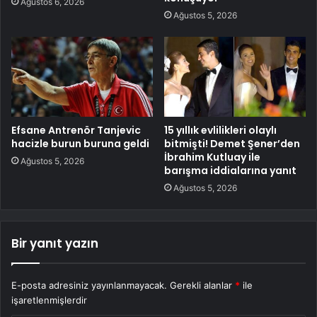
Ağustos 6, 2026
Ağustos 5, 2026
Efsane Antrenör Tanjevic
15 yıllık evlilikleri olaylı
hacizle burun buruna geldi
bitmişti! Demet Şener’den
İbrahim Kutluay ile
Ağustos 5, 2026
barışma iddialarına yanıt
Ağustos 5, 2026
Bir yanıt yazın
E-posta adresiniz yayınlanmayacak.
Gerekli alanlar
*
ile
işaretlenmişlerdir