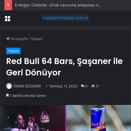
Erdoğan Cidde’de: Ortak savunma anlaşması imzalanacak
Menü
Anasayfa
/
Yaşam
Yaşam
Red Bull 64 Bars, Şaşaner ile
Geri Dönüyor
ÖMER ÖZDEMİR
Temmuz 11, 2023
0
11
1 dakika okuma süresi