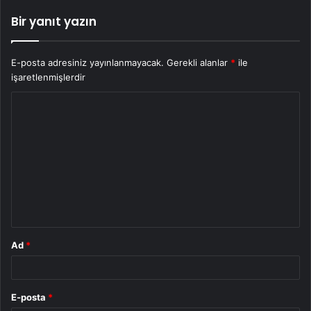
Bir yanıt yazın
E-posta adresiniz yayınlanmayacak.
Gerekli alanlar
*
ile
işaretlenmişlerdir
Y
o
r
u
m
*
Ad
*
E-posta
*