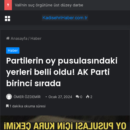
Vali’nin suç örgütüne üst düzey darbe
Menü
Anasayfa
/
Haber
Haber
Partilerin oy pusulasındaki
yerleri belli oldu! AK Parti
birinci sırada
ÖMER ÖZDEMİR
Ocak 27, 2024
0
2
1 dakika okuma süresi