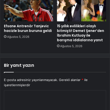
Efsane Antrenör Tanjevic
15 yıllık evlilikleri olaylı
hacizle burun buruna geldi
bitmişti! Demet Şener’den
İbrahim Kutluay ile
Ağustos 5, 2026
barışma iddialarına yanıt
Ağustos 5, 2026
Bir yanıt yazın
E-posta adresiniz yayınlanmayacak.
Gerekli alanlar
*
ile
işaretlenmişlerdir
Y
o
r