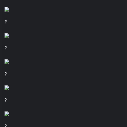
?
?
?
?
?