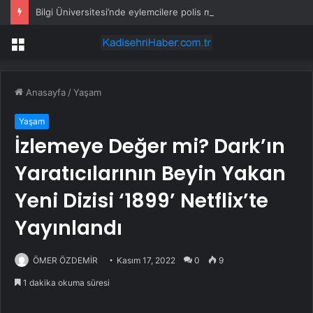
Bilgi Üniversitesi’nde eylemcilere polis müdahalesi devam ediyor
Menü
Anasayfa
/
Yaşam
Yaşam
İzlemeye Değer mi? Dark’ın
Yaratıcılarının Beyin Yakan
Yeni Dizisi ‘1899’ Netflix’te
Yayınlandı
ÖMER ÖZDEMİR
Kasım 17, 2022
0
9
1 dakika okuma süresi