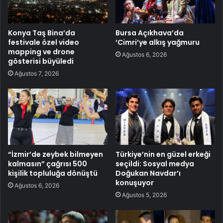
Konya Taş Bina’da
Bursa Açıkhava’da
festivale özel video
‘Cimri’ye alkış yağmuru
mapping ve drone
Ağustos 6, 2026
gösterisi büyüledi
Ağustos 7, 2026
“İzmir’de zeybek bilmeyen
Türkiye’nin en güzel erkeği
kalmasın” çağrısı 500
seçildi: Sosyal medya
kişilik topluluğa dönüştü
Doğukan Navdar’ı
konuşuyor
Ağustos 6, 2026
Ağustos 5, 2026