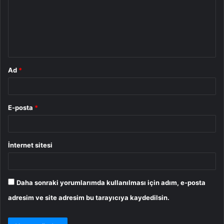
u
m
*
Ad
*
E-posta
*
İnternet sitesi
Daha sonraki yorumlarımda kullanılması için adım, e-posta
adresim ve site adresim bu tarayıcıya kaydedilsin.