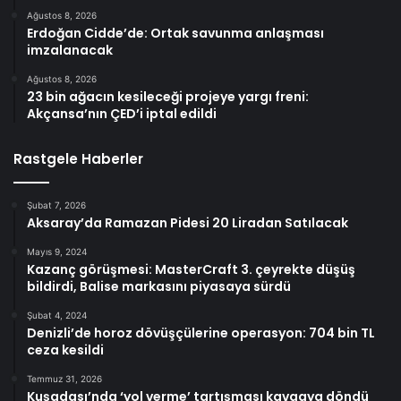
Ağustos 8, 2026
Erdoğan Cidde’de: Ortak savunma anlaşması
imzalanacak
Ağustos 8, 2026
23 bin ağacın kesileceği projeye yargı freni:
Akçansa’nın ÇED’i iptal edildi
Rastgele Haberler
Şubat 7, 2026
Aksaray’da Ramazan Pidesi 20 Liradan Satılacak
Mayıs 9, 2024
Kazanç görüşmesi: MasterCraft 3. çeyrekte düşüş
bildirdi, Balise markasını piyasaya sürdü
Şubat 4, 2024
Denizli’de horoz dövüşçülerine operasyon: 704 bin TL
ceza kesildi
Temmuz 31, 2026
Kuşadası’nda ‘yol verme’ tartışması kavgaya döndü