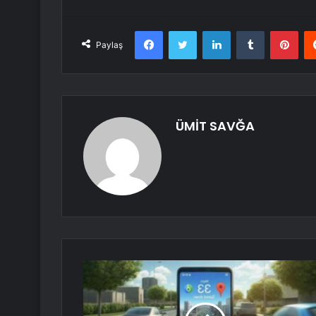
Facebook
Twitter
LinkedIn
Tumblr
Pint
Paylaş
ÜMİT SAVĞA