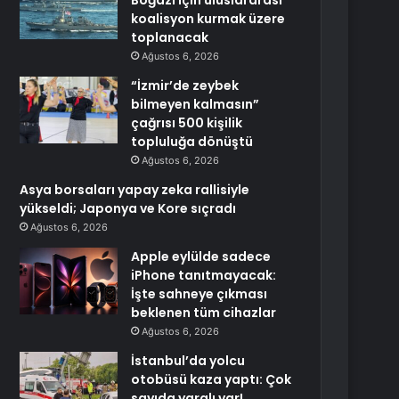
Boğazı için uluslararası
koalisyon kurmak üzere
toplanacak
Ağustos 6, 2026
“İzmir’de zeybek
bilmeyen kalmasın”
çağrısı 500 kişilik
topluluğa dönüştü
Ağustos 6, 2026
Asya borsaları yapay zeka rallisiyle
yükseldi; Japonya ve Kore sıçradı
Ağustos 6, 2026
Apple eylülde sadece
iPhone tanıtmayacak:
İşte sahneye çıkması
beklenen tüm cihazlar
Ağustos 6, 2026
İstanbul’da yolcu
otobüsü kaza yaptı: Çok
sayıda yaralı var!