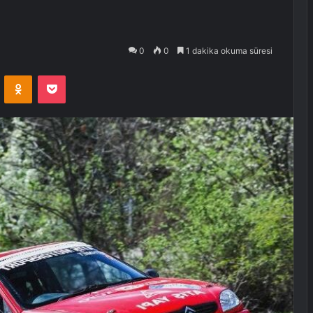
0
0
1 dakika okuma süresi
VKontakte
Odnoklassniki
Pocket