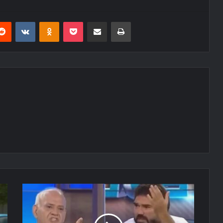
erest
Reddit
VKontakte
Odnoklassniki
Pocket
E-Posta ile paylaş
Yazdır