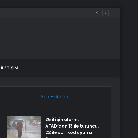
mahsur kaldı
İLETIŞIM
Son Eklenen
35 il için alarm:
AFAD’dan 13 ile turuncu,
22 ile sarı kod uyarısı