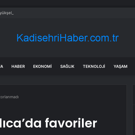
üyükşehirde hafta sonuna sağanak damga vurdu: Yollar kapandı, araçlar 
FA
HABER
EKONOMI
SAĞLIK
TEKNOLOJI
YAŞAM
 zorlanmadı
lıca’da favoriler