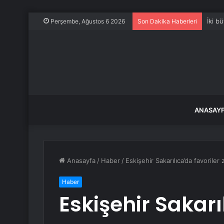
İki b
Perşembe, Ağustos 6 2026
Son Dakika Haberleri
ANASAY
Anasayfa
/
Haber
/
Eskişehir Sakarılıca’da favoriler
Haber
Eskişehir Sakarı