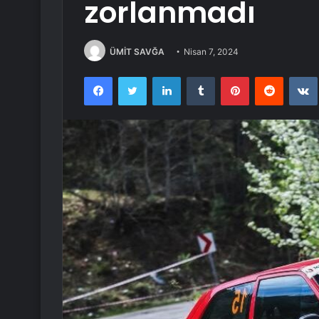
zorlanmadı
ÜMİT SAVĞA
Nisan 7, 2024
Facebook
Twitter
LinkedIn
Tumblr
Pinterest
Reddit