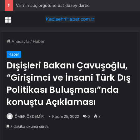
Vali’nin suç örgütüne üst düzey darbe
Menü
Anasayfa
/
Haber
Haber
Dışişleri Bakanı Çavuşoğlu,
“Girişimci ve İnsani Türk Dış
Politikası Buluşması”nda
konuştu Açıklaması
ÖMER ÖZDEMİR
Kasım 25, 2022
0
7
7 dakika okuma süresi