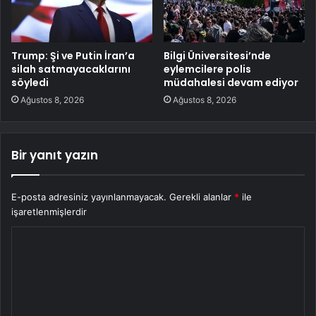
Trump: Şi ve Putin İran’a
Bilgi Üniversitesi’nde
silah satmayacaklarını
eylemcilere polis
söyledi
müdahalesi devam ediyor
Ağustos 8, 2026
Ağustos 8, 2026
Bir yanıt yazın
E-posta adresiniz yayınlanmayacak.
Gerekli alanlar
*
ile
işaretlenmişlerdir
Y
o
r
u