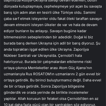
başımızda Rusya-Ukrayna savaşı devam ederken, bütün
dünyada kutuplaşmaya, cepheleşmeye yol açan bu savaşta
barış için adım atan en tesirli ülke Türkiye oldu. Samimi
çaba sarf etmek isteyenler oldu fakat öteki taraftan savaşın
devam etmesini isteyen ülkeler de var ve hala de devam
ediyor bunların bu anlayışı. Savaşın bugüne kadar
bitmemesinin sebeplerinden bir adedidir. Doğal ki biz
burada barış derken Ukrayna için adil bir barış diyoruz. Şu
anda toprakları işgal edilen ülke Ukrayna. Zaporijya
Nükleer Santrali var Ukrayna’da. Çernobil’i hala
hatırlıyoruz. Burada bir çatışmalardan etkilenme riski
ortaya çıkınca Memleketler arası Atom Güç Ajansı’nın
uzmanlarıyla Rus ROSATOM’ın uzmanlarını 2 gün evvel bir
ortaya getirdik. Bu birinci buluşturmamız değil. Daha evvel
de bir ortaya getirdik. Sonra Zaporijya bölgesine
gönderdik ve orada yerinde de birlikte incelemeler
yaptılar. Allah korusun bir felaket olsa Çernobil’den en az
10 kat daha fazla gücü olan bir santralden söz ediyoruz.