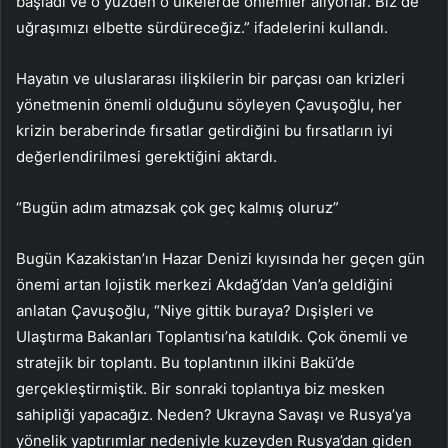
başladı ve o yüzden o ülkelerde önlemler alıyorlar. Biz de
uğraşımızı elbette sürdüreceğiz.” ifadelerini kullandı.
Hayatın ve uluslararası ilişkilerin bir parçası oan krizleri
yönetmenin önemli olduğunu söyleyen Çavuşoğlu, her
krizin beraberinde fırsatlar getirdiğini bu fırsatların iyi
değerlendirilmesi gerektiğini aktardı.
“Bugün adım atmazsak çok geç kalmış oluruz”
Bugün Kazakistan’ın Hazar Denizi kıyısında her geçen gün
önemi artan lojistik merkezi Akdağ’dan Van’a geldiğini
anlatan Çavuşoğlu, “Niye gittik buraya? Dışişleri ve
Ulaştırma Bakanları Toplantısı’na katıldık. Çok önemli ve
stratejik bir toplantı. Bu toplantının ilkini Bakü’de
gerçekleştirmiştik. Bir sonraki toplantıya biz mesken
sahipliği yapacağız. Neden? Ukrayna Savaşı ve Rusya’ya
yönelik yaptırımlar nedeniyle kuzeyden Rusya’dan giden