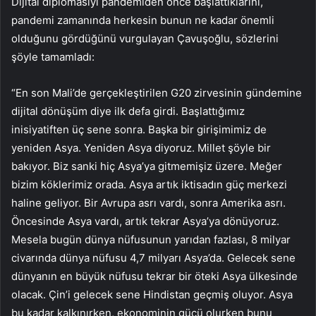
Dijital diplomasiyi pandemiden önce başlattıklarını,
pandemi zamanında herkesin bunun ne kadar önemli
olduğunu gördüğünü vurgulayan Çavuşoğlu, sözlerini
şöyle tamamladı:
“En son Mali’de gerçekleştirilen G20 zirvesinin gündemine
dijital dönüşüm diye ilk defa girdi. Başlattığımız
inisiyatiften üç sene sonra. Başka bir girişimimiz de
yeniden Asya. Yeniden Asya diyoruz. Millet şöyle bir
bakıyor. Biz sanki hiç Asya’ya gitmemişiz üzere. Meğer
bizim köklerimiz orada. Asya artık iktisadın güç merkezi
haline geliyor. Bir Avrupa asrı vardı, sonra Amerika asrı.
Öncesinde Asya vardı, artık tekrar Asya’ya dönüyoruz.
Mesela bugün dünya nüfusunun yarıdan fazlası, 8 milyar
civarında dünya nüfusu 4,7 milyarı Asya’da. Gelecek sene
dünyanın en büyük nüfusu tekrar bir öteki Asya ülkesinde
olacak. Çin’i gelecek sene Hindistan geçmiş oluyor. Asya
bu kadar kalkınırken, ekonominin gücü olurken bunu