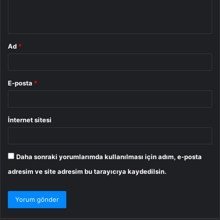
m
*
Ad
*
E-posta
*
İnternet sitesi
Daha sonraki yorumlarımda kullanılması için adım, e-posta
adresim ve site adresim bu tarayıcıya kaydedilsin.