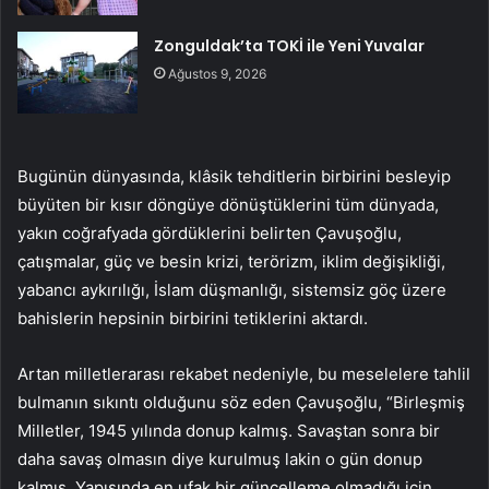
Zonguldak’ta TOKİ ile Yeni Yuvalar
Ağustos 9, 2026
Bugünün dünyasında, klâsik tehditlerin birbirini besleyip
büyüten bir kısır döngüye dönüştüklerini tüm dünyada,
yakın coğrafyada gördüklerini belirten Çavuşoğlu,
çatışmalar, güç ve besin krizi, terörizm, iklim değişikliği,
yabancı aykırılığı, İslam düşmanlığı, sistemsiz göç üzere
bahislerin hepsinin birbirini tetiklerini aktardı.
Artan milletlerarası rekabet nedeniyle, bu meselelere tahlil
bulmanın sıkıntı olduğunu söz eden Çavuşoğlu, “Birleşmiş
Milletler, 1945 yılında donup kalmış. Savaştan sonra bir
daha savaş olmasın diye kurulmuş lakin o gün donup
kalmış. Yapısında en ufak bir güncelleme olmadığı için