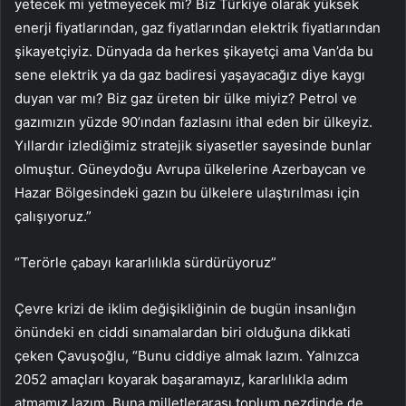
yetecek mi yetmeyecek mi? Biz Türkiye olarak yüksek
enerji fiyatlarından, gaz fiyatlarından elektrik fiyatlarından
şikayetçiyiz. Dünyada da herkes şikayetçi ama Van’da bu
sene elektrik ya da gaz badiresi yaşayacağız diye kaygı
duyan var mı? Biz gaz üreten bir ülke miyiz? Petrol ve
gazımızın yüzde 90’ından fazlasını ithal eden bir ülkeyiz.
Yıllardır izlediğimiz stratejik siyasetler sayesinde bunlar
olmuştur. Güneydoğu Avrupa ülkelerine Azerbaycan ve
Hazar Bölgesindeki gazın bu ülkelere ulaştırılması için
çalışıyoruz.”
“Terörle çabayı kararlılıkla sürdürüyoruz”
Çevre krizi de iklim değişikliğinin de bugün insanlığın
önündeki en ciddi sınamalardan biri olduğuna dikkati
çeken Çavuşoğlu, “Bunu ciddiye almak lazım. Yalnızca
2052 amaçları koyarak başaramayız, kararlılıkla adım
atmamız lazım. Buna milletlerarası toplum nezdinde de