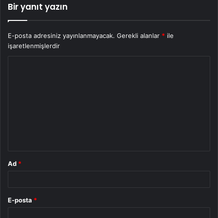
Bir yanıt yazın
E-posta adresiniz yayınlanmayacak.
Gerekli alanlar
*
ile
işaretlenmişlerdir
Y
o
r
u
m
*
Ad
*
E-posta
*