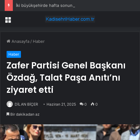
İki büyükşehirde hafta sonuna sağanak damga vurdu: Yollar kapandı, araçlar mahsur kaldı
Menü
Anasayfa
/
Haber
Haber
Zafer Partisi Genel Başkanı
Özdağ, Talat Paşa Anıtı’nı
ziyaret etti
DİLAN BİÇER
Haziran 21, 2025
0
0
Bir dakikadan az