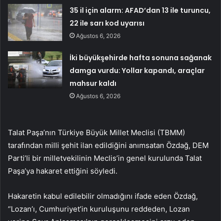
35 il için alarm: AFAD’dan 13 ile turuncu,
22 ile sarı kod uyarısı
Ağustos 6, 2026
İki büyükşehirde hafta sonuna sağanak
damga vurdu: Yollar kapandı, araçlar
mahsur kaldı
Ağustos 6, 2026
Talat Paşa’nın Türkiye Büyük Millet Meclisi (TBMM)
tarafından milli şehit ilan edildiğini anımsatan Özdağ, DEM
Parti’li bir milletvekilinin Meclis’in genel kurulunda Talat
Paşa’ya hakaret ettiğini söyledi.
Hakaretin kabul edilebilir olmadığını ifade eden Özdağ,
“Lozan’ı, Cumhuriyet’in kuruluşunu reddeden, Lozan