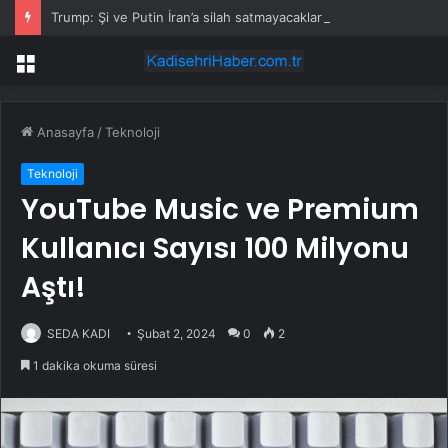
Trump: Şi ve Putin İran’a silah satmayacaklarını söyledi
Menü
Anasayfa
/
Teknoloji
Teknoloji
YouTube Music ve Premium
Kullanıcı Sayısı 100 Milyonu
Aştı!
SEDA KADI
Şubat 2, 2024
0
2
1 dakika okuma süresi