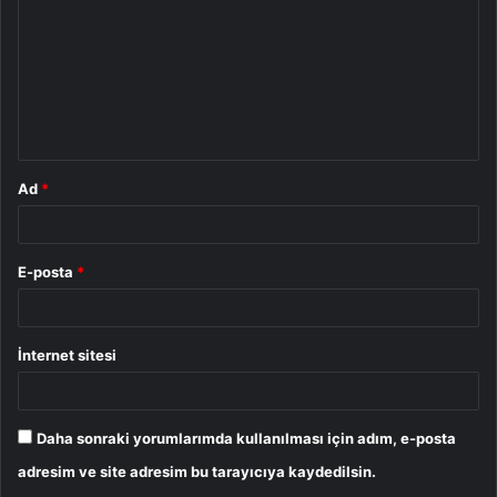
r
u
m
*
Ad
*
E-posta
*
İnternet sitesi
Daha sonraki yorumlarımda kullanılması için adım, e-posta
adresim ve site adresim bu tarayıcıya kaydedilsin.