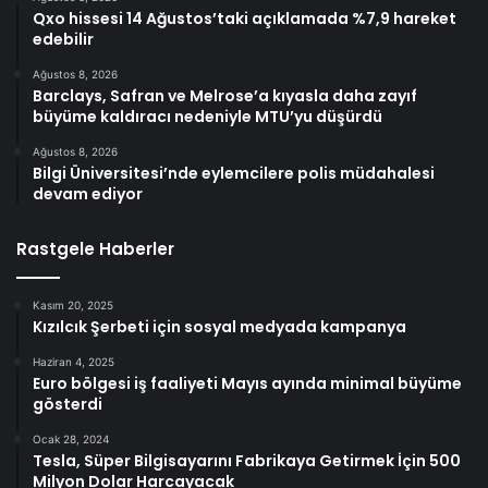
Qxo hissesi 14 Ağustos’taki açıklamada %7,9 hareket
edebilir
Ağustos 8, 2026
Barclays, Safran ve Melrose’a kıyasla daha zayıf
büyüme kaldıracı nedeniyle MTU’yu düşürdü
Ağustos 8, 2026
Bilgi Üniversitesi’nde eylemcilere polis müdahalesi
devam ediyor
Rastgele Haberler
Kasım 20, 2025
Kızılcık Şerbeti için sosyal medyada kampanya
Haziran 4, 2025
Euro bölgesi iş faaliyeti Mayıs ayında minimal büyüme
gösterdi
Ocak 28, 2024
Tesla, Süper Bilgisayarını Fabrikaya Getirmek İçin 500
Milyon Dolar Harcayacak