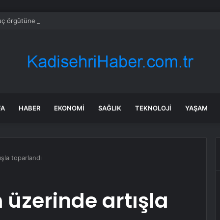
suç örgütüne üst düzey darbe
FA
HABER
EKONOMI
SAĞLIK
TEKNOLOJI
YAŞAM
ışla toparlandı
n üzerinde artışla