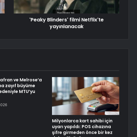
'Peaky Blinders' filmi Netflix'te
yayınlanacak
Safran ve Melrose’a
ha zayıf büyüme
nedeniyle MTU’yu
2026
Milyonlarca kart sahibi için
uyarı yapıldı: POS cihazına
şifre girmeden önce bir kez