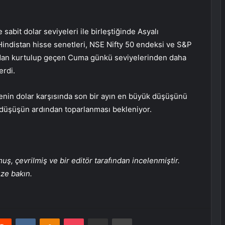
 sabit dolar seviyeleri ile birleştiğinde Asyalı
 Hindistan hisse senetleri, NSE Nifty 50 endeksi ve S&P
dan kurtulup geçen Cuma günkü seviyelerinden daha
erdi.
nin dolar karşısında son bir ayın en büyük düşüşünü
n düşüşün ardından toparlanması bekleniyor.
, çevrilmiş ve bir editör tarafından incelenmiştir.
üze bakın.
erest
Reddit
VKontakte
Odnoklassniki
Pocket
E-Posta ile paylaş
Yazdır