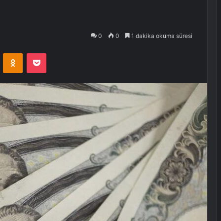
0
0
1 dakika okuma süresi
VKontakte
Odnoklassniki
Pocket