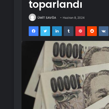
toparlandı
ÜMİT SAVĞA
Haziran 8, 2024
Facebook
Twitter
LinkedIn
Tumblr
Pinterest
Reddit