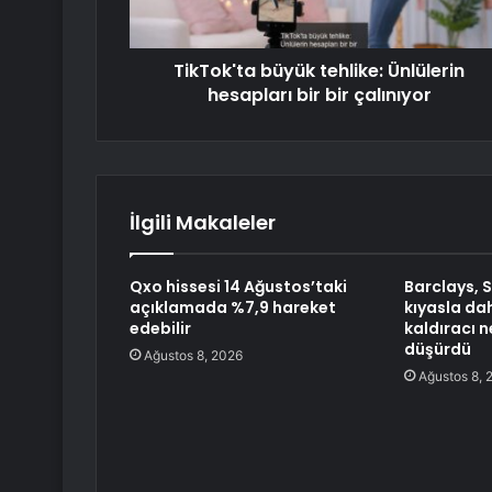
TikTok'ta büyük tehlike: Ünlülerin
hesapları bir bir çalınıyor
İlgili Makaleler
Qxo hissesi 14 Ağustos’taki
Barclays, 
açıklamada %7,9 hareket
kıyasla da
edebilir
kaldıracı 
düşürdü
Ağustos 8, 2026
Ağustos 8, 