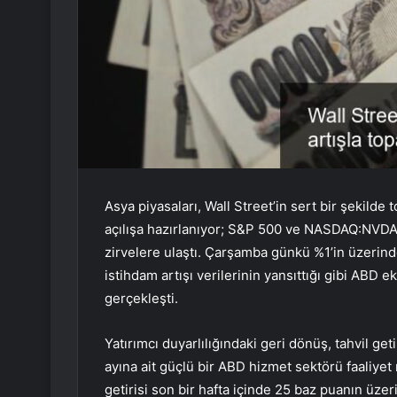
Asya piyasaları, Wall Street’in sert bir şekild
açılışa hazırlanıyor;
S&P 500
ve NASDAQ:NVDA
zirvelere ulaştı. Çarşamba günkü %1’in üzerinde
istihdam artışı verilerinin yansıttığı gibi AB
gerçekleşti.
Yatırımcı duyarlılığındaki geri dönüş, tahvil g
ayına ait güçlü bir ABD hizmet sektörü faaliyet 
getirisi son bir hafta içinde 25 baz puanın üze