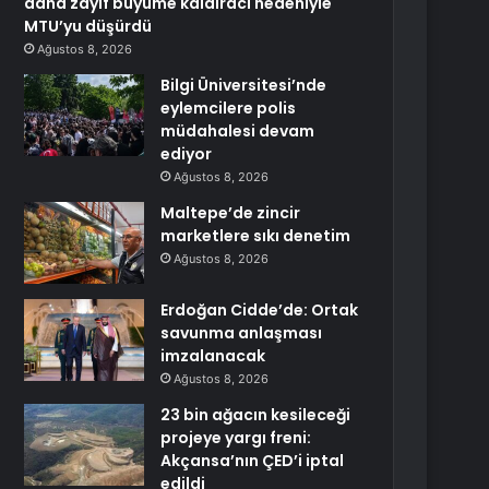
daha zayıf büyüme kaldıracı nedeniyle
MTU’yu düşürdü
Ağustos 8, 2026
Bilgi Üniversitesi’nde
eylemcilere polis
müdahalesi devam
ediyor
Ağustos 8, 2026
Maltepe’de zincir
marketlere sıkı denetim
Ağustos 8, 2026
Erdoğan Cidde’de: Ortak
savunma anlaşması
imzalanacak
Ağustos 8, 2026
23 bin ağacın kesileceği
projeye yargı freni:
Akçansa’nın ÇED’i iptal
edildi