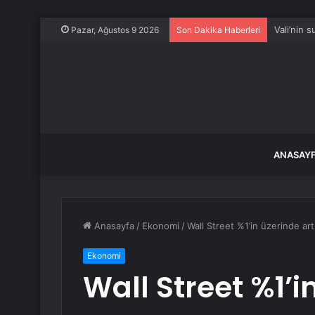
Vali’nin 
Pazar, Ağustos 9 2026
Son Dakika Haberleri
ANASAY
Anasayfa
/
Ekonomi
/
Wall Street %1’in üzerinde art
Ekonomi
Wall Street %1’i