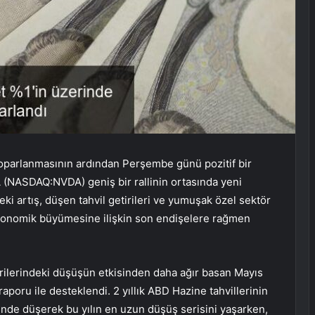
e toparlanmasının ardından Perşembe günü pozitif bir
 (NASDAQ:
NVDA
) geniş bir rallinin ortasında yeni
ki artış, düşen tahvil getirileri ve yumuşak özel sektör
D ekonomik büyümesine ilişkin son endişelere rağmen
etirilerindeki düşüşün etkisinden daha ağır basan Mayıs
raporu ile desteklendi. 2 yıllık ABD Hazine tahvillerinin
rinde düşerek bu yılın en uzun düşüş serisini yaşarken,