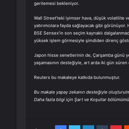
gerilemesi bekleniyor.
Wall Street’teki iyimser hava, düşük volatilite ve
yatırımcılara fayda sağlayacak gibi görünüyor.
BSE Sensex’in son seçim kaynaklı dalgalanma
yüksek işlem görmesiyle şimdiden direnç göst
Japon hisse senetlerinin de, Çarşamba günü ye
yaşamasının desteğiyle, art arda iki gün süre
Reuters bu makaleye katkıda bulunmuştur.
Bu makale yapay zekanın desteğiyle oluşturulmuş
Daha fazla bilgi için Şart ve Koşullar bölümüm
Facebook
Twitter
LinkedIn
Tumblr
Pint