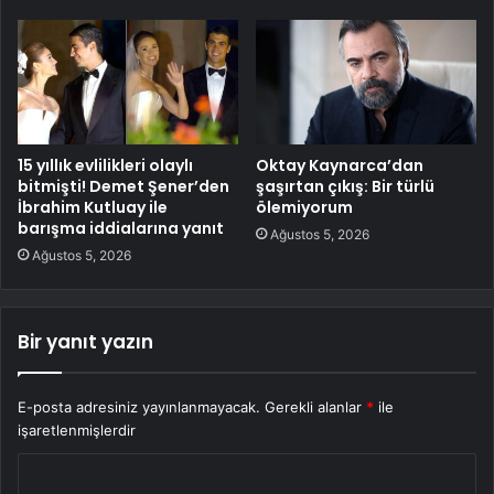
15 yıllık evlilikleri olaylı
Oktay Kaynarca’dan
bitmişti! Demet Şener’den
şaşırtan çıkış: Bir türlü
İbrahim Kutluay ile
ölemiyorum
barışma iddialarına yanıt
Ağustos 5, 2026
Ağustos 5, 2026
Bir yanıt yazın
E-posta adresiniz yayınlanmayacak.
Gerekli alanlar
*
ile
işaretlenmişlerdir
Y