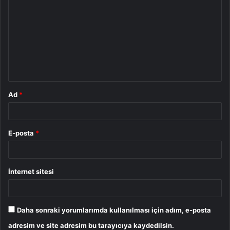
o
r
u
m
*
Ad
*
E-posta
*
İnternet sitesi
Daha sonraki yorumlarımda kullanılması için adım, e-posta
adresim ve site adresim bu tarayıcıya kaydedilsin.