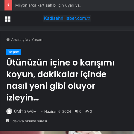
Milyonlarca kart sahibi için uyarı yapıldı: POS cihazına şifre girmeden önce bir kez daha düşünün
Menü
Anasayfa
/
Yaşam
Yaşam
Ütünüzün içine o karışımı
koyun, dakikalar içinde
nasıl yeni gibi oluyor
izleyin…
ÜMİT SAVĞA
Haziran 6, 2024
0
0
1 dakika okuma süresi