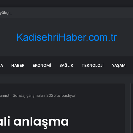
üyükşehirde hafta sonuna sağanak damga vurdu: Yollar kapandı, araçlar 
FA
HABER
EKONOMI
SAĞLIK
TEKNOLOJI
YAŞAM
amıştı: Sondaj çalışmaları 2025’te başlıyor
ali anlaşma