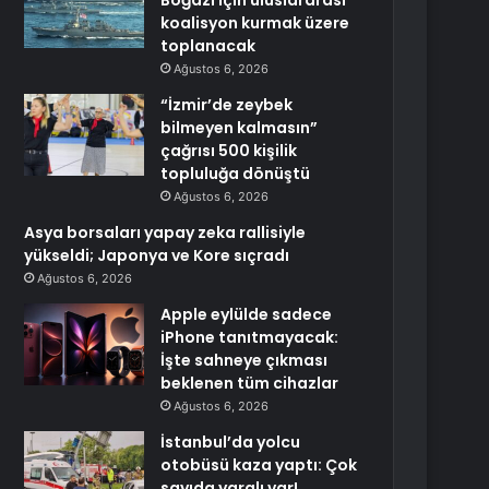
Boğazı için uluslararası
koalisyon kurmak üzere
toplanacak
Ağustos 6, 2026
“İzmir’de zeybek
bilmeyen kalmasın”
çağrısı 500 kişilik
topluluğa dönüştü
Ağustos 6, 2026
Asya borsaları yapay zeka rallisiyle
yükseldi; Japonya ve Kore sıçradı
Ağustos 6, 2026
Apple eylülde sadece
iPhone tanıtmayacak:
İşte sahneye çıkması
beklenen tüm cihazlar
Ağustos 6, 2026
İstanbul’da yolcu
otobüsü kaza yaptı: Çok
sayıda yaralı var!