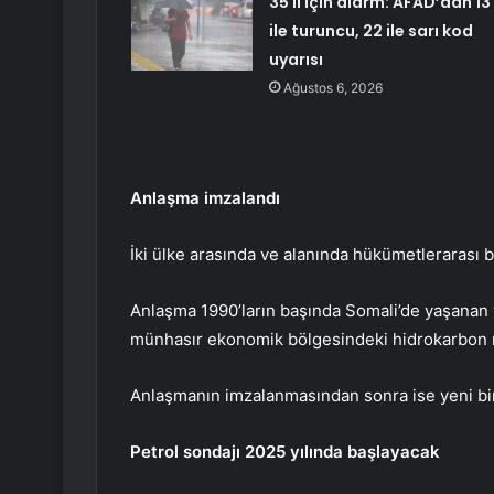
35 il için alarm: AFAD’dan 13
ile turuncu, 22 ile sarı kod
uyarısı
Ağustos 6, 2026
Anlaşma imzalandı
İki ülke arasında ve alanında hükümetlerarası 
Anlaşma 1990’ların başında Somali’de yaşanan 
münhasır ekonomik bölgesindeki hidrokarbon re
Anlaşmanın imzalanmasından sonra ise yeni bi
Petrol sondajı 2025 yılında başlayacak