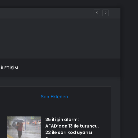
mahsur kaldı
İLETIŞIM
Son Eklenen
35 il için alarm:
AFAD’dan 13 ile turuncu,
22 ile sarı kod uyarısı