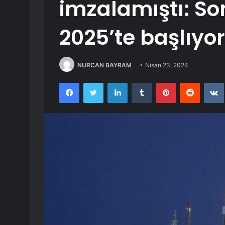
imzalamıştı: So
2025’te başlıyor
NURCAN BAYRAM
Nisan 23, 2024
Facebook
Twitter
LinkedIn
Tumblr
Pinterest
Reddit