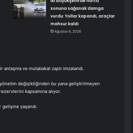
İki büyükşehirde hafta
sonuna sağanak damga
vurdu: Yollar kapandı, araçlar
mahsur kaldı
Ağustos 6, 2026
bir anlaşma ve mutabakat zaptı imzalandı.
yönetim değişikliğinden bu yana geliştirilmeyen
zervlerini kapsamına alıyor.
r gelişme yaşandı.