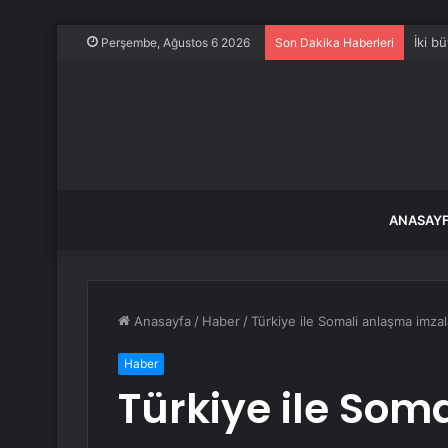
İki b
Perşembe, Ağustos 6 2026
Son Dakika Haberleri
ANASAY
Anasayfa
/
Haber
/
Türkiye ile Somali anlaşma imzal
Haber
Türkiye ile Som