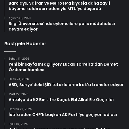
Barclays, Safran ve Melrose’a kıyasla daha zayıf
büyüme kaldıracı nedeniyle MTU’yu düşürdü
Ağustos 8, 2026
Bilgi Üniversitesi’nde eylemcilere polis müdahalesi
devam ediyor
Rastgele Haberler
Şubat 11, 2026
Yeni bir sayfa mı açılıyor? Lucas Torreira’dan Demet
Özdemir hamlesi
Ocak 24, 2026
ABD, Suriye’deki IŞİD tutuklularını Irak’a transfer ediyor
Mart 22, 2026
Antalya’da 52 Bin Litre Kaçak Etil Alkol Ele Geçirildi
Haziran 27, 2025
İstifa eden CHP’li başkan AK Parti’ye geçiyor iddiası
Eylül 10, 2025