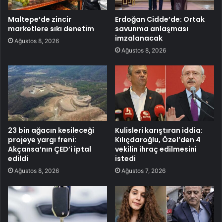
Maltepe’de zincir
Erdoğan Cidde’de: Ortak
marketlere sıkı denetim
savunma anlaşması
imzalanacak
Ağustos 8, 2026
Ağustos 8, 2026
23 bin ağacın kesileceği
Kulisleri karıştıran iddia:
projeye yargı freni:
Kılıçdaroğlu, Özel’den 4
Akçansa’nın ÇED’i iptal
vekilin ihraç edilmesini
edildi
istedi
Ağustos 8, 2026
Ağustos 7, 2026