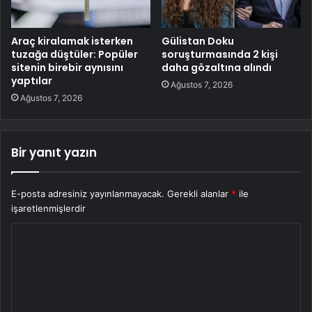
Araç kiralamak isterken
Gülistan Doku
tuzağa düştüler: Popüler
soruşturmasında 2 kişi
sitenin birebir aynısını
daha gözaltına alındı
yaptılar
Ağustos 7, 2026
Ağustos 7, 2026
Bir yanıt yazın
E-posta adresiniz yayınlanmayacak.
Gerekli alanlar
*
ile
işaretlenmişlerdir
Y
o
r
u