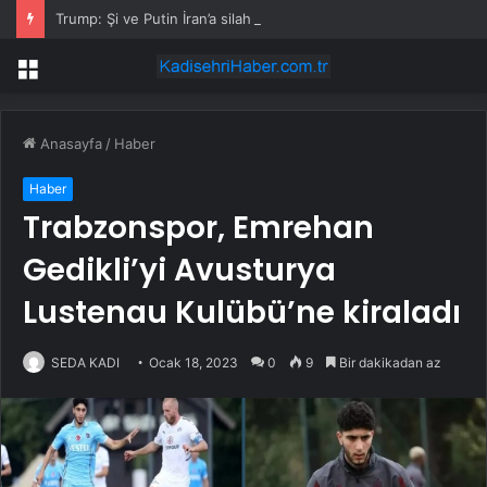
Trump: Şi ve Putin İran’a silah satmayacaklarını söyledi
Menü
Anasayfa
/
Haber
Haber
Trabzonspor, Emrehan
Gedikli’yi Avusturya
Lustenau Kulübü’ne kiraladı
SEDA KADI
Ocak 18, 2023
0
9
Bir dakikadan az