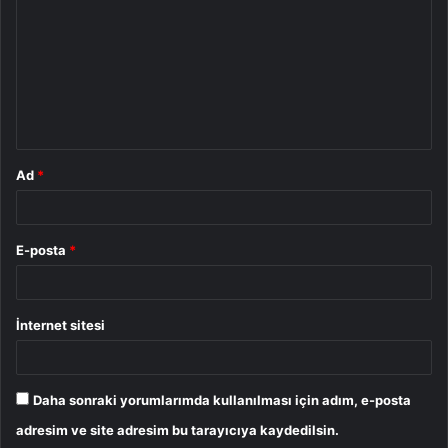
r
u
m
*
Ad
*
E-posta
*
İnternet sitesi
Daha sonraki yorumlarımda kullanılması için adım, e-posta
adresim ve site adresim bu tarayıcıya kaydedilsin.