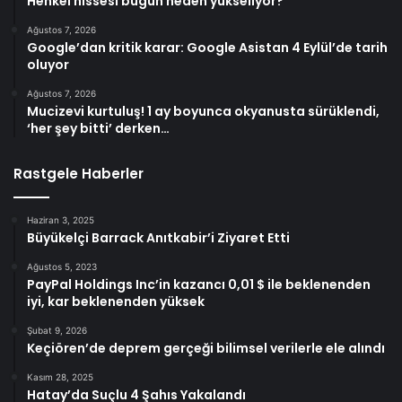
Henkel hissesi bugün neden yükseliyor?
Ağustos 7, 2026
Google’dan kritik karar: Google Asistan 4 Eylül’de tarih
oluyor
Ağustos 7, 2026
Mucizevi kurtuluş! 1 ay boyunca okyanusta sürüklendi,
‘her şey bitti’ derken…
Rastgele Haberler
Haziran 3, 2025
Büyükelçi Barrack Anıtkabir’i Ziyaret Etti
Ağustos 5, 2023
PayPal Holdings Inc’in kazancı 0,01 $ ile beklenenden
iyi, kar beklenenden yüksek
Şubat 9, 2026
Keçiören’de deprem gerçeği bilimsel verilerle ele alındı
Kasım 28, 2025
Hatay’da Suçlu 4 Şahıs Yakalandı