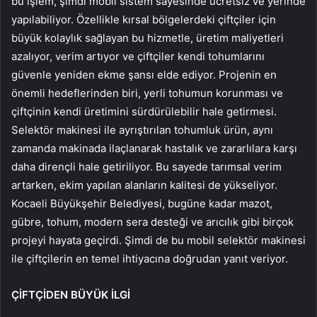
bu işlem, şimdi mobil sistem sayesinde ücretsiz ve yerinde
yapılabiliyor. Özellikle kırsal bölgelerdeki çiftçiler için
büyük kolaylık sağlayan bu hizmetle, üretim maliyetleri
azalıyor, verim artıyor ve çiftçiler kendi tohumlarını
güvenle yeniden ekme şansı elde ediyor. Projenin en
önemli hedeflerinden biri, yerli tohumun korunması ve
çiftçinin kendi üretimini sürdürülebilir hale getirmesi.
Selektör makinesi ile ayrıştırılan tohumluk ürün, aynı
zamanda makinada ilaçlanarak hastalık ve zararlılara karşı
daha dirençli hale getiriliyor. Bu sayede tarımsal verim
artarken, ekim yapılan alanların kalitesi de yükseliyor.
Kocaeli Büyükşehir Belediyesi, bugüne kadar mazot,
gübre, tohum, modern sera desteği ve arıcılık gibi birçok
projeyi hayata geçirdi. Şimdi de bu mobil selektör makinesi
ile çiftçilerin en temel ihtiyacına doğrudan yanıt veriyor.
ÇİFTÇİDEN BÜYÜK İLGİ