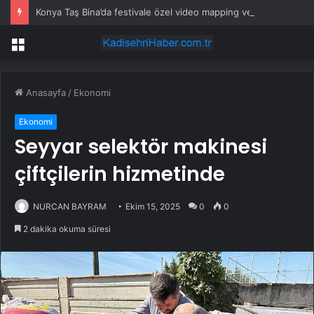
Konya Taş Bina’da festivale özel video mapping ve drone gösterisi büyüledi
Menü
Anasayfa
/
Ekonomi
Ekonomi
Seyyar selektör makinesi
çiftçilerin hizmetinde
NURCAN BAYRAM
Ekim 15, 2025
0
0
2 dakika okuma süresi