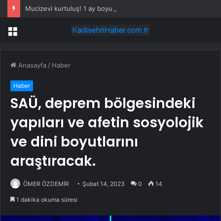
Mucizevi kurtuluş! 1 ay boyunca okyanusta sürüklendi, ‘her şey bitti’ derken…
Menü
Anasayfa
/
Haber
Haber
SAÜ, deprem bölgesindeki
yapıları ve afetin sosyolojik
ve dini boyutlarını
araştıracak.
ÖMER ÖZDEMİR
Şubat 14, 2023
0
14
1 dakika okuma süresi