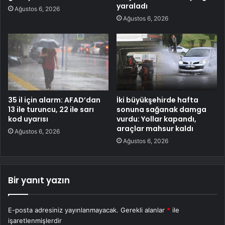
yaraladı
Ağustos 6, 2026
Ağustos 6, 2026
35 il için alarm: AFAD’dan
İki büyükşehirde hafta
13 ile turuncu, 22 ile sarı
sonuna sağanak damga
kod uyarısı
vurdu: Yollar kapandı,
araçlar mahsur kaldı
Ağustos 6, 2026
Ağustos 6, 2026
Bir yanıt yazın
E-posta adresiniz yayınlanmayacak.
Gerekli alanlar
*
ile
işaretlenmişlerdir