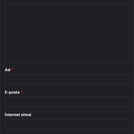
Y
o
r
u
m
*
Ad
*
E-posta
*
İnternet sitesi