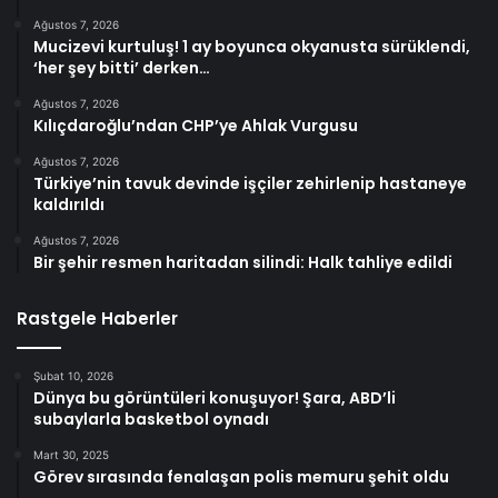
Ağustos 7, 2026
Mucizevi kurtuluş! 1 ay boyunca okyanusta sürüklendi,
‘her şey bitti’ derken…
Ağustos 7, 2026
Kılıçdaroğlu’ndan CHP’ye Ahlak Vurgusu
Ağustos 7, 2026
Türkiye’nin tavuk devinde işçiler zehirlenip hastaneye
kaldırıldı
Ağustos 7, 2026
Bir şehir resmen haritadan silindi: Halk tahliye edildi
Rastgele Haberler
Şubat 10, 2026
Dünya bu görüntüleri konuşuyor! Şara, ABD’li
subaylarla basketbol oynadı
Mart 30, 2025
Görev sırasında fenalaşan polis memuru şehit oldu