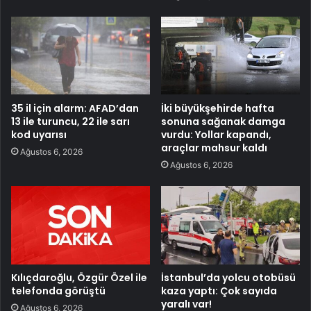
35 il için alarm: AFAD’dan
İki büyükşehirde hafta
13 ile turuncu, 22 ile sarı
sonuna sağanak damga
kod uyarısı
vurdu: Yollar kapandı,
araçlar mahsur kaldı
Ağustos 6, 2026
Ağustos 6, 2026
Kılıçdaroğlu, Özgür Özel ile
İstanbul’da yolcu otobüsü
telefonda görüştü
kaza yaptı: Çok sayıda
yaralı var!
Ağustos 6, 2026