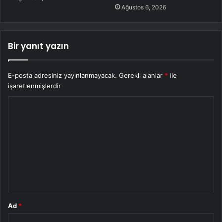
Ağustos 6, 2026
Bir yanıt yazın
E-posta adresiniz yayınlanmayacak.
Gerekli alanlar
*
ile
işaretlenmişlerdir
Y
o
r
u
m
*
Ad
*