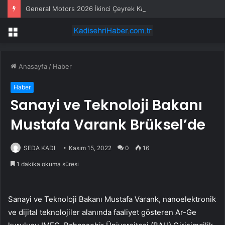
General Motors 2026 İkinci Çeyrek Karları Beklentileri Aştı, Yıl Sonu Tahminlerini Yükseltti
Menü
Anasayfa
/
Haber
Haber
Sanayi ve Teknoloji Bakanı
Mustafa Varank Brüksel’de
SEDA KADI
Kasım 15, 2022
0
16
1 dakika okuma süresi
Sanayi ve Teknoloji Bakanı Mustafa Varank, nanoelektronik
ve dijital teknolojiler alanında faaliyet gösteren Ar-Ge