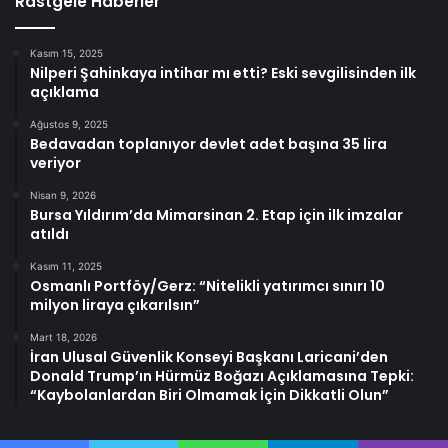
Rastgele Haberler
Kasım 15, 2025
Nilperi Şahinkaya intihar mı etti? Eski sevgilisinden ilk
açıklama
Ağustos 9, 2025
Bedavadan toplanıyor devlet adet başına 35 lira
veriyor
Nisan 9, 2026
Bursa Yıldırım’da Mimarsinan 2. Etap için ilk imzalar
atıldı
Kasım 11, 2025
Osmanlı Portföy/Gerz: “Nitelikli yatırımcı sınırı 10
milyon liraya çıkarılsın”
Mart 18, 2026
İran Ulusal Güvenlik Konseyi Başkanı Laricani’den
Donald Trump’ın Hürmüz Boğazı Açıklamasına Tepki:
“Kaybolanlardan Biri Olmamak İçin Dikkatli Olun”