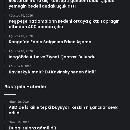
Restoranın sıra dışı konsepti gündem oldu! Çıplak
yemeğin bedeli dudak uçuklattı
Ağustos 10, 2026
Peş peşe patlamaların nedeni ortaya çıktı: Toprağın
altından 400 bomba çıktı
Ağustos 10, 2026
Kongo’da Ebola Salgınına Erken Aşama
Ağustos 10, 2026
İnegöl’de Altın ve Ziynet Çantası Bulundu
Ağustos 9, 2026
Kavinsky kimdir? DJ Kavinsky neden öldü?
Rastgele Haberler
Nisan 28, 2024
ABD’de İsrail’e tepki büyüyor! Keskin nişancılar sevk
edildi
Nisan 18, 2024
Dubai sulara gömüldü