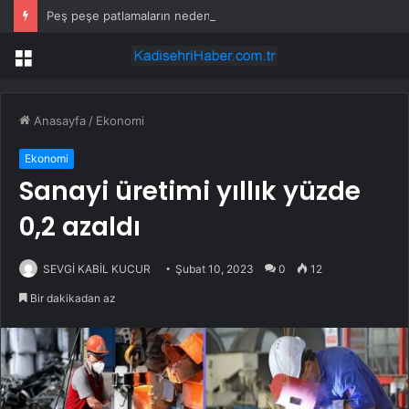
Peş peşe patlamaların nedeni ortaya çıktı: Toprağın altından 400 bomba çıktı
Menü
Anasayfa
/
Ekonomi
Ekonomi
Sanayi üretimi yıllık yüzde
0,2 azaldı
SEVGİ KABİL KUCUR
Şubat 10, 2023
0
12
Bir dakikadan az