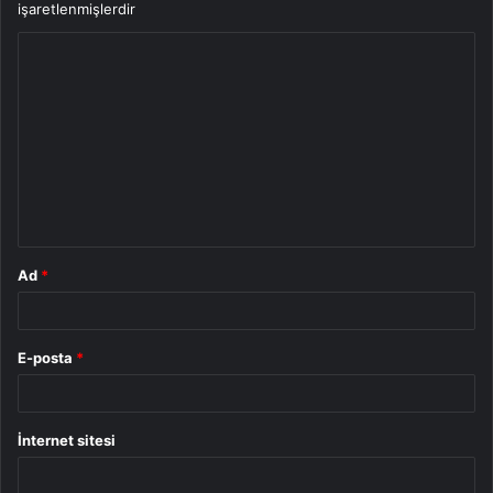
işaretlenmişlerdir
Y
o
r
u
m
*
Ad
*
E-posta
*
İnternet sitesi