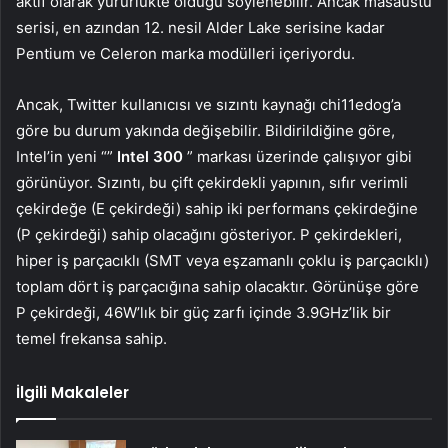
aktif olarak yürürlükte olduğu söylenebilir. Ancak masaüstü
serisi, en azından 12. nesil Alder Lake serisine kadar
Pentium ve Celeron marka modülleri içeriyordu.
Ancak, Twitter kullanıcısı ve sızıntı kaynağı chi11edog’a
göre bu durum yakında değişebilir. Bildirildiğine göre,
Intel’in yeni “”
Intel 300
” markası üzerinde çalışıyor gibi
görünüyor. Sızıntı, bu çift çekirdekli yapının, sıfır verimli
çekirdeğe (E çekirdeği) sahip iki performans çekirdeğine
(P çekirdeği) sahip olacağını gösteriyor. P çekirdekleri,
hiper iş parçacıklı (SMT veya eşzamanlı çoklu iş parçacıklı)
toplam dört iş parçacığına sahip olacaktır. Görünüşe göre
P çekirdeği, 46W’lık bir güç zarfı içinde 3.9GHz’lik bir
temel frekansa sahip.
İlgili Makaleler