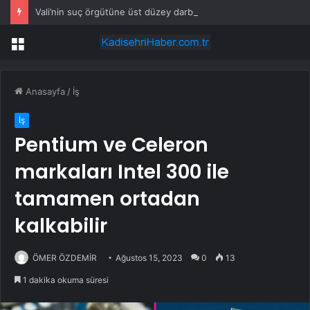
Vali’nin suç örgütüne üst düzey darbe
Menü
Anasayfa
/
İş
İş
Pentium ve Celeron
markaları Intel 300 ile
tamamen ortadan
kalkabilir
ÖMER ÖZDEMİR
Ağustos 15, 2023
0
13
1 dakika okuma süresi