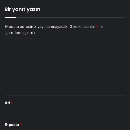
Bir yanıt yazın
E-posta adresiniz yayınlanmayacak.
Gerekli alanlar
*
ile
işaretlenmişlerdir
Y
o
r
u
m
*
Ad
*
E-posta
*