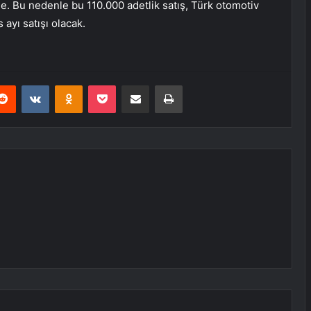
de. Bu nedenle bu 110.000 adetlik satış, Türk otomotiv
ayı satışı olacak.
erest
Reddit
VKontakte
Odnoklassniki
Pocket
E-Posta ile paylaş
Yazdır