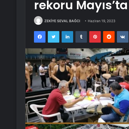
rekoru Mayıs’ta k
ZEKİYE SEVAL BAĞCI
Haziran 19, 2023
Facebook
Twitter
LinkedIn
Tumblr
Pinterest
Reddit