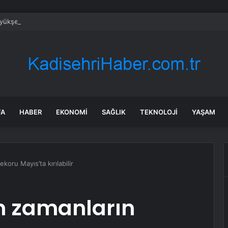
üyükşehirde hafta sonuna sağanak damga vurdu: Yollar kapandı, araçlar 
FA
HABER
EKONOMI
SAĞLIK
TEKNOLOJI
YAŞAM
oru Mayıs’ta kırılabilir
m zamanların