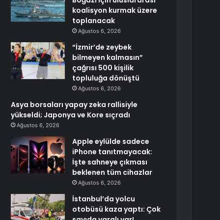
Boğazı için uluslararası
koalisyon kurmak üzere
toplanacak
Ağustos 6, 2026
“İzmir’de zeybek
bilmeyen kalmasın”
çağrısı 500 kişilik
topluluğa dönüştü
Ağustos 6, 2026
Asya borsaları yapay zeka rallisiyle
yükseldi; Japonya ve Kore sıçradı
Ağustos 6, 2026
Apple eylülde sadece
iPhone tanıtmayacak:
İşte sahneye çıkması
beklenen tüm cihazlar
Ağustos 6, 2026
İstanbul’da yolcu
otobüsü kaza yaptı: Çok
sayıda yaralı var!