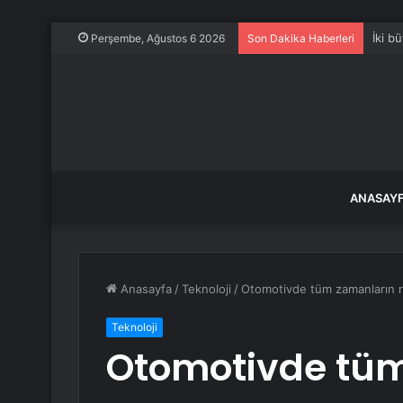
İki b
Perşembe, Ağustos 6 2026
Son Dakika Haberleri
ANASAY
Anasayfa
/
Teknoloji
/
Otomotivde tüm zamanların rek
Teknoloji
Otomotivde tü