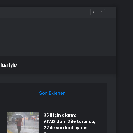
mahsur kaldı
İLETIŞIM
Son Eklenen
35 il için alarm:
AFAD’dan 13 ile turuncu,
22 ile sarı kod uyarısı