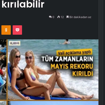
ırılabilir
0
12
Bir dakikadan az
VKontakte
Odnoklassniki
Pocket