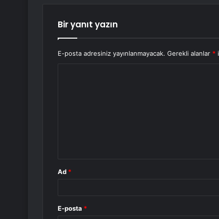
Bir yanıt yazın
E-posta adresiniz yayınlanmayacak.
Gerekli alanlar
*
i
Y
o
r
u
m
*
Ad
*
E-posta
*