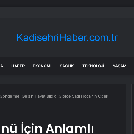
ca kart sahibi için uyarı yapıldı: POS cihazına şifre girmeden önce bir k
FA
HABER
EKONOMI
SAĞLIK
TEKNOLOJI
YAŞAM
Gönderme: Gelsin Hayat Bildiği Gibi’de Sadi Hoca’nın Çiçek
nü İçin Anlamlı