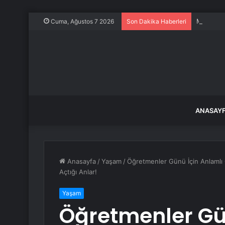
Milyonlar
Cuma, Ağustos 7 2026
Son Dakika Haberleri
ANASAY
Anasayfa
/
Yaşam
/
Öğretmenler Günü İçin Anlamlı 
Açtığı Anlar!
Yaşam
Öğretmenler Gü