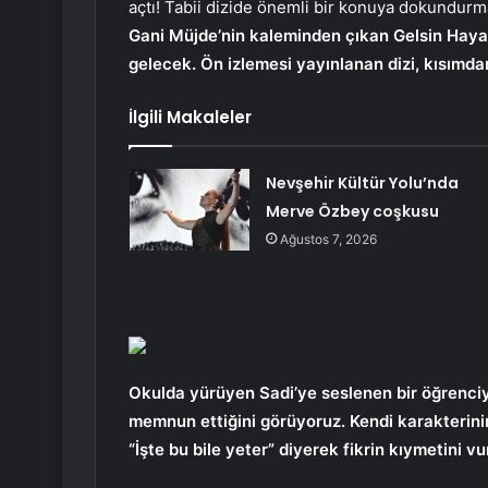
açtı! Tabii dizide önemli bir konuya dokundurm
Gani Müjde’nin kaleminden çıkan Gelsin Hayat
gelecek. Ön izlemesi yayınlanan dizi, kısımdan
İlgili Makaleler
Nevşehir Kültür Yolu’nda
Merve Özbey coşkusu
Ağustos 7, 2026
Okulda yürüyen Sadi’ye seslenen bir öğrenciy
memnun ettiğini görüyoruz. Kendi karakterinin
“İşte bu bile yeter” diyerek fikrin kıymetini v