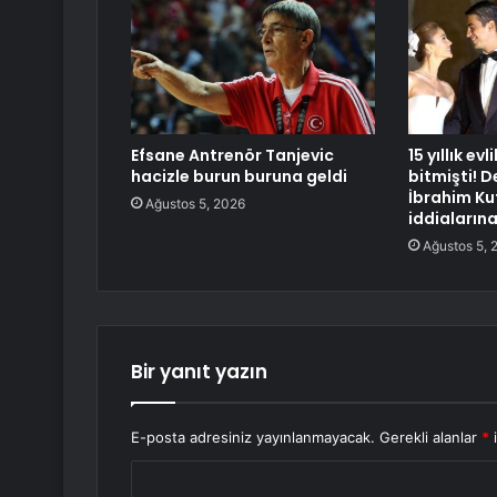
Efsane Antrenör Tanjevic
15 yıllık evli
hacizle burun buruna geldi
bitmişti! 
İbrahim Ku
Ağustos 5, 2026
iddialarına
Ağustos 5, 
Bir yanıt yazın
E-posta adresiniz yayınlanmayacak.
Gerekli alanlar
*
i
Y