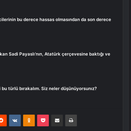
ilerinin bu derece hassas olmasından da son derece
akan Sadi Payaslı’nın, Atatürk çerçevesine baktığı ve
 bu türlü bırakalım. Siz neler düşünüyorsunız?
erest
Reddit
VKontakte
Odnoklassniki
Pocket
E-Posta ile paylaş
Yazdır