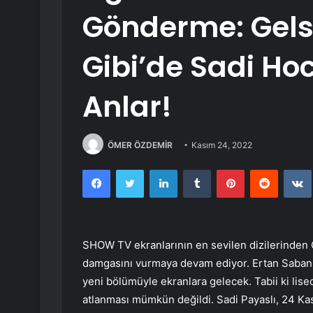
Gönderme: Gelsi
Gibi’de Sadi Hoc
Anlar!
ÖMER ÖZDEMİR
Kasım 24, 2022
Facebook
Twitter
LinkedIn
Tumblr
Pinterest
Reddit
SHOW TV ekranlarının en sevilen dizilerinden 
damgasını vurmaya devam ediyor. Ertan Saban ve
yeni bölümüyle ekranlara gelecek. Tabii ki li
atlanması mümkün değildi. Sadi Payaslı, 24 K