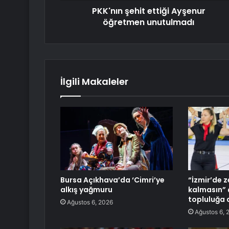
PKK'nın şehit ettiği Ayşenur
öğretmen unutulmadı
İlgili Makaleler
Bursa Açıkhava’da ‘Cimri’ye
“İzmir’de 
alkış yağmuru
kalmasın” ç
topluluğa
Ağustos 6, 2026
Ağustos 6, 