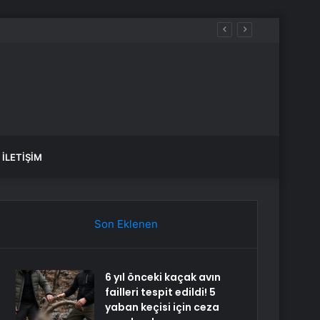
ez daha düşünün
İLETIŞIM
Son Eklenen
6 yıl önceki kaçak avın
failleri tespit edildi! 5
yaban keçisi için ceza