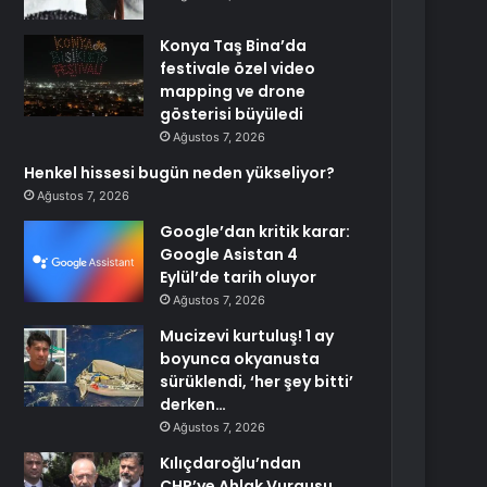
Konya Taş Bina’da
festivale özel video
mapping ve drone
gösterisi büyüledi
Ağustos 7, 2026
Henkel hissesi bugün neden yükseliyor?
Ağustos 7, 2026
Google’dan kritik karar:
Google Asistan 4
Eylül’de tarih oluyor
Ağustos 7, 2026
Mucizevi kurtuluş! 1 ay
boyunca okyanusta
sürüklendi, ‘her şey bitti’
derken…
Ağustos 7, 2026
Kılıçdaroğlu’ndan
CHP’ye Ahlak Vurgusu