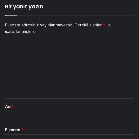
Bir yanıt yazın
E-posta adresiniz yayınlanmayacak.
Gerekli alanlar
*
ile
işaretlenmişlerdir
Y
o
r
u
m
*
Ad
*
E-posta
*