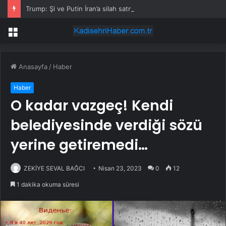
Trump: Şi ve Putin İran’a silah satmayacaklarını söyledi
Menü
Anasayfa
/
Haber
Haber
O kadar vazgeç! Kendi
belediyesinde verdiği sözü
yerine getiremedi…
ZEKİYE SEVAL BAĞCI
Nisan 23, 2023
0
12
1 dakika okuma süresi