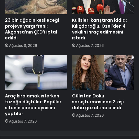
23 bin ağacın kesileceği
Kulisleri karıştıran iddia:
projeye yargı freni:
Kılıçdaroğlu, Özel’den 4
Akçansa’nın ÇED’i iptal
vekilin ihraç edilmesini
edildi
istedi
Ağustos 8, 2026
Ağustos 7, 2026
Araç kiralamak isterken
Gülistan Doku
tuzağa düştüler: Popüler
soruşturmasında 2 kişi
sitenin birebir aynısını
daha gözaltına alındı
yaptılar
Ağustos 7, 2026
Ağustos 7, 2026