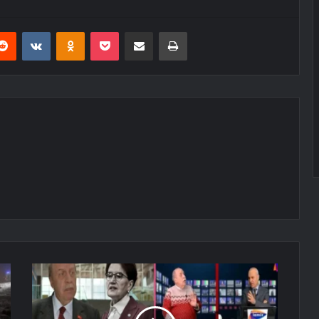
erest
Reddit
VKontakte
Odnoklassniki
Pocket
E-Posta ile paylaş
Yazdır