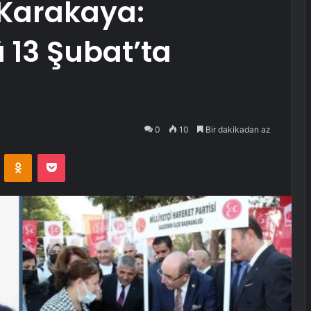
t Karakaya:
 13 Şubat’ta
0
10
Bir dakikadan az
VKontakte
Odnoklassniki
Pocket