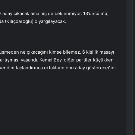
iz aday çıkacak ama hiç de beklenmiyor. 13’üncü mü,
da (Kılıçdaroğlu)
o yargılayacak
.
rüşmeden ne çıkacağını kimse bilemez. 6 kişilik masayı
artışması yaşandı. Kemal Bey, diğer partiler küçükken
endini taçlandırınca ortakların onu aday göstereceğini