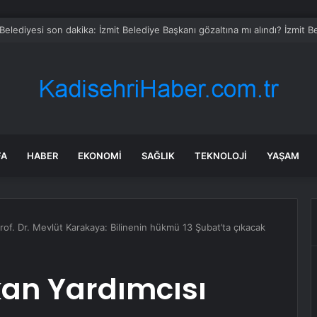
FA
HABER
EKONOMI
SAĞLIK
TEKNOLOJI
YAŞAM
of. Dr. Mevlüt Karakaya: Bilinenin hükmü 13 Şubat’ta çıkacak
an Yardımcısı