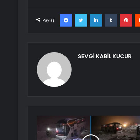
Facebook
Twitter
LinkedIn
Tumblr
Pint
Paylaş
SEVGİ KABİL KUCUR