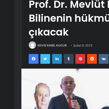
Prof. Dr. Mevlü
Bilinenin hükmü
çıkacak
SEVGİ KABİL KUCUR
Şubat 9, 2023
Facebook
Twitter
LinkedIn
Tumblr
Pinterest
Reddit