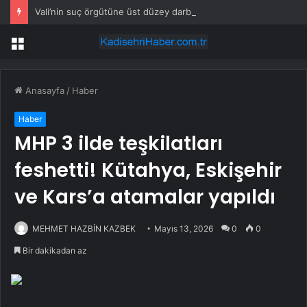
Vali’nin suç örgütüne üst düzey darbe
Menü
Anasayfa
/
Haber
Haber
MHP 3 ilde teşkilatları
feshetti! Kütahya, Eskişehir
ve Kars’a atamalar yapıldı
MEHMET HAZBİN KAZBEK
Mayıs 13, 2026
0
0
Bir dakikadan az