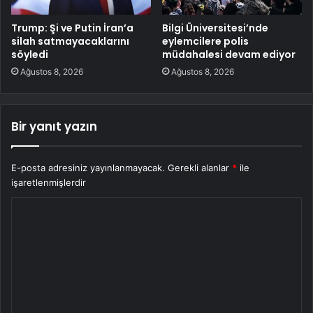
Trump: Şi ve Putin İran’a
Bilgi Üniversitesi’nde
silah satmayacaklarını
eylemcilere polis
söyledi
müdahalesi devam ediyor
Ağustos 8, 2026
Ağustos 8, 2026
Bir yanıt yazın
E-posta adresiniz yayınlanmayacak.
Gerekli alanlar
*
ile
işaretlenmişlerdir
Y
o
r
u
m
*