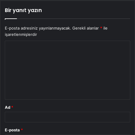
Bir yanıt yazın
E-posta adresiniz yayınlanmayacak.
Gerekli alanlar
*
ile
işaretlenmişlerdir
Y
o
r
u
m
*
Ad
*
E-posta
*