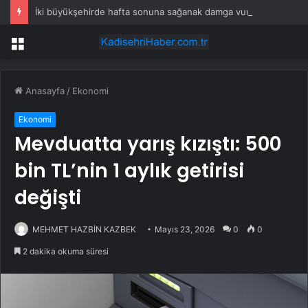
İki büyükşehirde hafta sonuna sağanak damga vurdu: Yollar kapandı, araçlar mahsur kaldı
Menü
Anasayfa
/
Ekonomi
Ekonomi
Mevduatta yarış kızıştı: 500
bin TL’nin 1 aylık getirisi
değişti
MEHMET HAZBİN KAZBEK
Mayıs 23, 2026
0
0
2 dakika okuma süresi