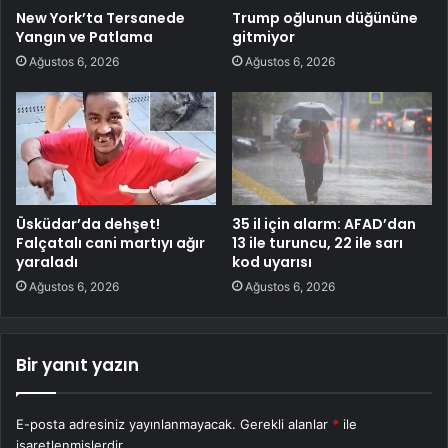
New York’ta Tersanede
Trump oğlunun düğününe
Yangın ve Patlama
gitmiyor
Ağustos 6, 2026
Ağustos 6, 2026
Üsküdar’da dehşet!
35 il için alarm: AFAD’dan
Falçatalı cani martıyı ağır
13 ile turuncu, 22 ile sarı
yaraladı
kod uyarısı
Ağustos 6, 2026
Ağustos 6, 2026
Bir yanıt yazın
E-posta adresiniz yayınlanmayacak.
Gerekli alanlar
*
ile
işaretlenmişlerdir