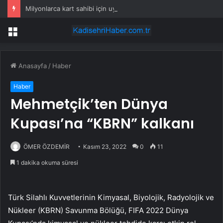
Milyonlarca kart sahibi için uyarı yapıldı: POS cihazına şifre girmeden önce bir kez daha düşünün
Menü
Anasayfa
/
Haber
Haber
Mehmetçik’ten Dünya
Kupası’na “KBRN” kalkanı
ÖMER ÖZDEMİR
Kasım 23, 2022
0
11
1 dakika okuma süresi
Türk Silahlı Kuvvetlerinin Kimyasal, Biyolojik, Radyolojik ve
Nükleer (KBRN) Savunma Bölüğü, FIFA 2022 Dünya