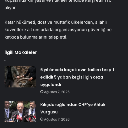
Kupası’nda kimyasal ve nükleer tehdide karşı etkin rol
alıyor.
Katar hükümeti, dost ve müttefik ülkelerden, silahlı
kuvvetlere ait unsurlarla organizasyonun güvenliğine
katkıda bulunmalarını talep etti.
İlgili Makaleler
6 yıl önceki kaçak avın failleri tespit
edildi! 5 yaban keçisi için ceza
uygulandı
Ağustos 7, 2026
Kılıçdaroğlu’ndan CHP’ye Ahlak
Vurgusu
Ağustos 7, 2026