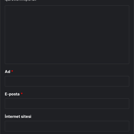
Y
o
r
u
m
*
Ad
*
E-posta
*
İnternet sitesi