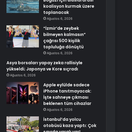
Boğazı için uluslararası
koalisyon kurmak üzere
toplanacak
Ağustos 6, 2026
“İzmir’de zeybek
bilmeyen kalmasın”
çağrısı 500 kişilik
topluluğa dönüştü
Ağustos 6, 2026
Asya borsaları yapay zeka rallisiyle
yükseldi; Japonya ve Kore sıçradı
Ağustos 6, 2026
Apple eylülde sadece
iPhone tanıtmayacak:
İşte sahneye çıkması
beklenen tüm cihazlar
Ağustos 6, 2026
İstanbul’da yolcu
otobüsü kaza yaptı: Çok
sayıda yaralı var!