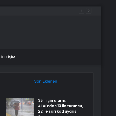
mahsur kaldı
İLETIŞIM
Son Eklenen
35 il için alarm:
AFAD’dan 13 ile turuncu,
22 ile sarı kod uyarısı