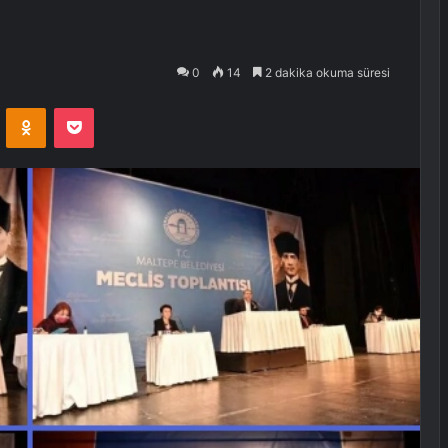
0
14
2 dakika okuma süresi
VKontakte
Odnoklassniki
Pocket