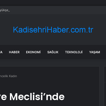
üyükşehirde hafta sonuna sağanak damga vurdu: Yollar kapandı, araçlar 
FA
HABER
EKONOMI
SAĞLIK
TEKNOLOJI
YAŞAM
ncelik Kadın
e Meclisi’nde