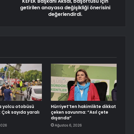
KEFEK Başkanı Aksal, başörtüsü için
getirilen anayasa değişikliği önerisini
değerlendirdi.
a yolcu otobüsü
Hürriyet’ten hakimlikte dikkat
: Çok sayıda yaralı
çeken savunma: “Asıl çete
dışarıda”
2026
Ağustos 6, 2026