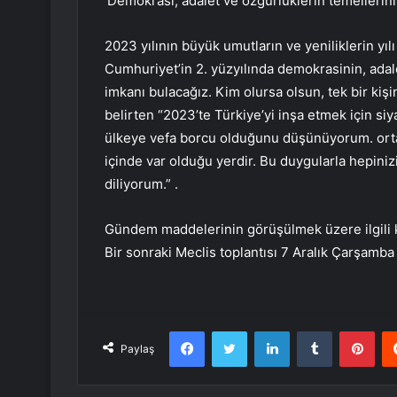
‘Demokrasi, adalet ve özgürlüklerin temellerini
2023 yılının büyük umutların ve yeniliklerin yılı
Cumhuriyet’in 2. yüzyılında demokrasinin, adale
imkanı bulacağız. Kim olursa olsun, tek bir kiş
belirten “2023’te Türkiye’yi inşa etmek için siy
ülkeye vefa borcu olduğunu düşünüyorum. ortak akı
içinde var olduğu yerdir. Bu duygularla hepinizi
diliyorum.” .
Gündem maddelerinin görüşülmek üzere ilgili k
Bir sonraki Meclis toplantısı 7 Aralık Çarşamb
Facebook
Twitter
LinkedIn
Tumblr
Pint
Paylaş