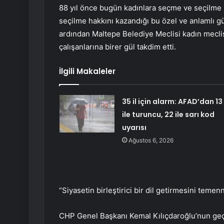
88 yıl önce bugün kadınlara seçme ve seçilme h
seçilme hakkını kazandığı bu özel ve anlamlı gü
ardından Maltepe Belediye Meclisi kadın meclis
çalışanlarına birer gül takdim etti.
İlgili Makaleler
35 il için alarm: AFAD’dan 13
ile turuncu, 22 ile sarı kod
uyarısı
Ağustos 6, 2026
“Siyasetin birleştirici bir dil getirmesini teme
CHP Genel Başkanı Kemal Kılıçdaroğlu’nun geçt