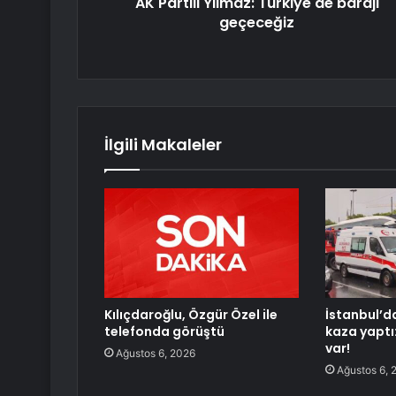
AK Partili Yılmaz: Türkiye'de barajı
geçeceğiz
İlgili Makaleler
Kılıçdaroğlu, Özgür Özel ile
İstanbul’d
telefonda görüştü
kaza yaptı
var!
Ağustos 6, 2026
Ağustos 6, 