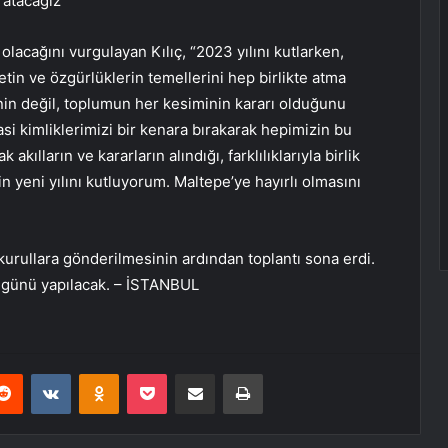
 atacağız’
 olacağını vurgulayan Kılıç, “2023 yılını kutlarken,
tin ve özgürlüklerin temellerini hep birlikte atma
inin değil, toplumun her kesiminin kararı olduğunu
asi kimliklerimizi bir kenara bırakarak hepimizin bu
lların ve kararların alındığı, farklılıklarıyla birlik
n yeni yılını kutluyorum. Maltepe’ye hayırlı olmasını
urullara gönderilmesinin ardından toplantı sona erdi.
a günü yapılacak. – İSTANBUL
erest
Reddit
VKontakte
Odnoklassniki
Pocket
E-Posta ile paylaş
Yazdır