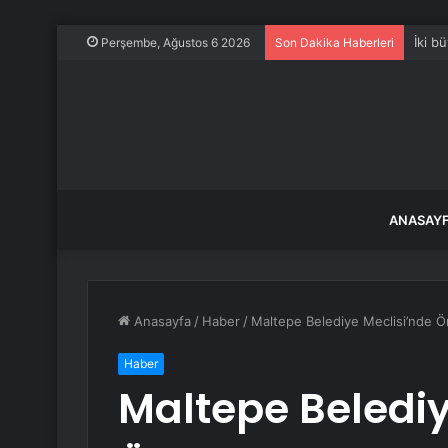
İki b
Perşembe, Ağustos 6 2026
Son Dakika Haberleri
ANASAY
Anasayfa
/
Haber
/
Maltepe Belediye Meclisi’nde Ö
Haber
Maltepe Belediy