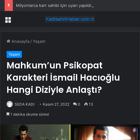
Milyonlarca kart sahibi için uyarı yapıldı: POS cihazına şifre girmeden önce bir kez daha düşünün
Menü
Anasayfa
/
Yaşam
Yaşam
Mahkum’un Psikopat
Karakteri İsmail Hacıoğlu
Hangi Diziyle Anlaştı?
SEDA KADI
Kasım 27, 2022
0
13
1 dakika okuma süresi