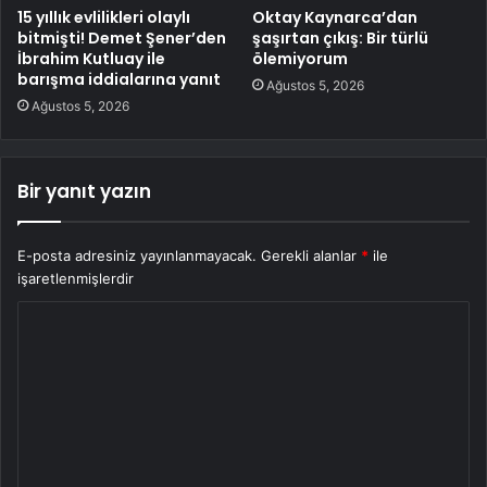
15 yıllık evlilikleri olaylı
Oktay Kaynarca’dan
bitmişti! Demet Şener’den
şaşırtan çıkış: Bir türlü
İbrahim Kutluay ile
ölemiyorum
barışma iddialarına yanıt
Ağustos 5, 2026
Ağustos 5, 2026
Bir yanıt yazın
E-posta adresiniz yayınlanmayacak.
Gerekli alanlar
*
ile
işaretlenmişlerdir
Y
o
r
u
m
*