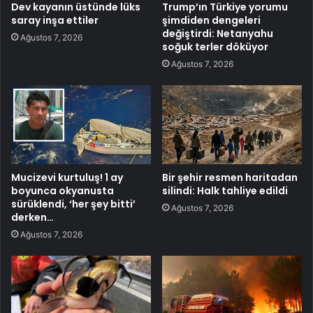
Dev kayanın üstünde lüks
Trump’ın Türkiye yorumu
saray inşa ettiler
şimdiden dengeleri
değiştirdi: Netanyahu
Ağustos 7, 2026
soğuk terler döküyor
Ağustos 7, 2026
Mucizevi kurtuluş! 1 ay
Bir şehir resmen haritadan
boyunca okyanusta
silindi: Halk tahliye edildi
sürüklendi, ‘her şey bitti’
Ağustos 7, 2026
derken…
Ağustos 7, 2026