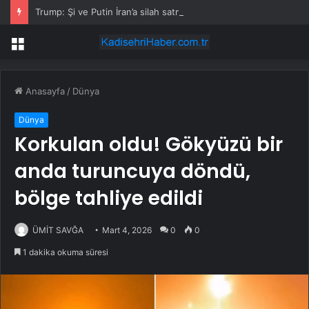
Trump: Şi ve Putin İran’a silah satmayacaklarını söyledi
Menü
Anasayfa
/
Dünya
Dünya
Korkulan oldu! Gökyüzü bir
anda turuncuya döndü,
bölge tahliye edildi
ÜMİT SAVĞA
Mart 4, 2026
0
0
1 dakika okuma süresi