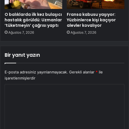
O balıklarda ilk kez bulaşıcı
Fransa kabusu yaşıyor:
hastalık görüldü: Uzmanlar
Yüzbinlerce kişi kaçıyor
‘tüketmeyin’ çağrısı yaptı
alevler kovalıyor
Ağustos 7, 2026
Ağustos 7, 2026
Bir yanıt yazın
E-posta adresiniz yayınlanmayacak.
Gerekli alanlar
*
ile
işaretlenmişlerdir
Y
o
r
u
m