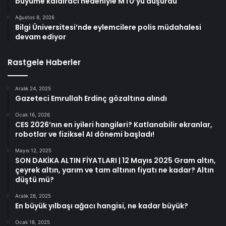
büyüme kaldıracı nedeniyle MTU’yu düşürdü
Ağustos 8, 2026
Bilgi Üniversitesi’nde eylemcilere polis müdahalesi
devam ediyor
Rastgele Haberler
Aralık 24, 2025
Gazeteci Emrullah Erdinç gözaltına alındı
Ocak 16, 2026
CES 2026’nın en iyileri hangileri? Katlanabilir ekranlar,
robotlar ve fiziksel AI dönemi başladı!
Mayıs 12, 2025
SON DAKİKA ALTIN FİYATLARI | 12 Mayıs 2025 Gram altın,
çeyrek altın, yarım ve tam altının fiyatı ne kadar? Altın
düştü mü?
Aralık 28, 2025
En büyük yılbaşı ağacı hangisi, ne kadar büyük?
Ocak 18, 2025