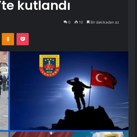
s’te kutlandı
0
10
Bir dakikadan az
VKontakte
Odnoklassniki
Pocket