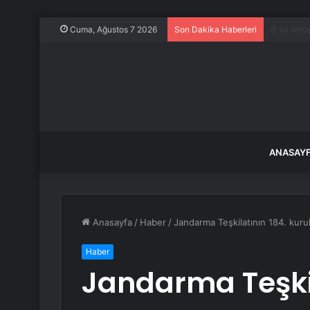
Milyonlar
Cuma, Ağustos 7 2026
Son Dakika Haberleri
ANASAY
Anasayfa
/
Haber
/
Jandarma Teşkilatının 184. kuruluş
Haber
Jandarma Teşkil