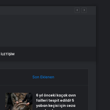
ez daha düşünün
İLETIŞIM
Son Eklenen
6 yıl önceki kaçak avın
failleri tespit edildi! 5
yaban keçisi için ceza