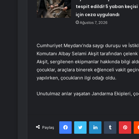
tespit edildi! 5 yaban keçisi
için ceza uygulandı
Ağustos 7, 2026
Cumhuriyet Meydanı’nda saygı duruşu ve İstikl
Komutanı Albay Selami Akşit tarafından çelenk b
Akşit, sergilenen ekipmanlar hakkında bilgi al
çocuklar, araçlara binerek eğlenceli vakit geçir
yapılırken, çocukların ilgi odağı oldu.
Unutulmaz anlar yaşatan Jandarma Ekipleri, çocu
Facebook
Twitter
LinkedIn
Tumblr
Pint
Paylaş