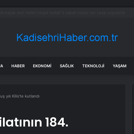
ca kart sahibi için uyarı yapıldı: POS cihazına şifre girmeden önce bir k
FA
HABER
EKONOMI
SAĞLIK
TEKNOLOJI
YAŞAM
 yılı Kilis’te kutlandı
atının 184.