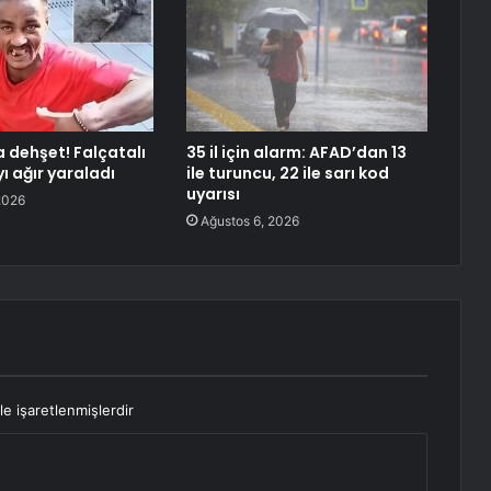
 dehşet! Falçatalı
35 il için alarm: AFAD’dan 13
ı ağır yaraladı
ile turuncu, 22 ile sarı kod
uyarısı
2026
Ağustos 6, 2026
le işaretlenmişlerdir