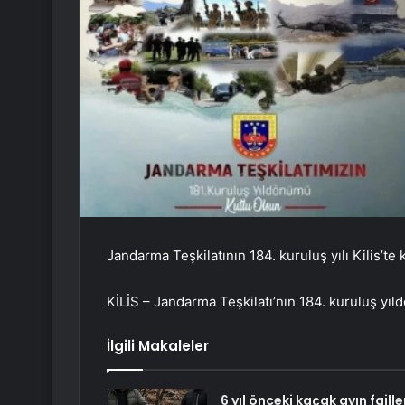
Jandarma Teşkilatının 184. kuruluş yılı Kilis’te 
KİLİS – Jandarma Teşkilatı’nın 184. kuruluş yıl
İlgili Makaleler
6 yıl önceki kaçak avın faille