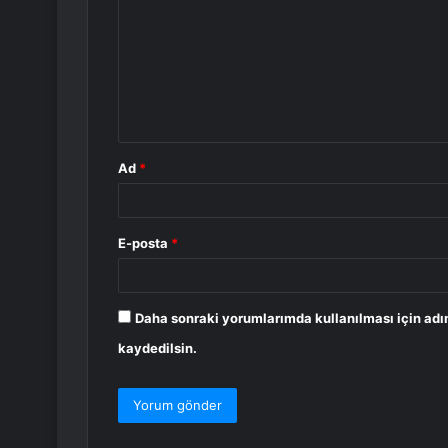
r
u
m
*
Ad
*
E-posta
*
Daha sonraki yorumlarımda kullanılması için adı
kaydedilsin.