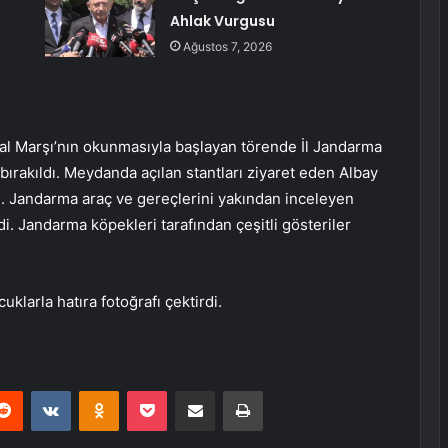
Ahlak Vurgusu
Ağustos 7, 2026
al Marşı’nın okunmasıyla başlayan törende İl Jandarma
ırakıldı. Meydanda açılan stantları ziyaret eden Albay
dı. Jandarma araç ve gereçlerini yakından inceleyen
di. Jandarma köpekleri tarafından çeşitli gösteriler
klarla hatıra fotoğrafı çektirdi.
erest
Reddit
VKontakte
Odnoklassniki
Pocket
E-Posta ile paylaş
Yazdır