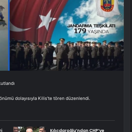
kutlandı
dönümü dolayısıyla Kilis’te tören düzenlendi.
ri
Kılıçdaroğlu’ndan CHP’ye