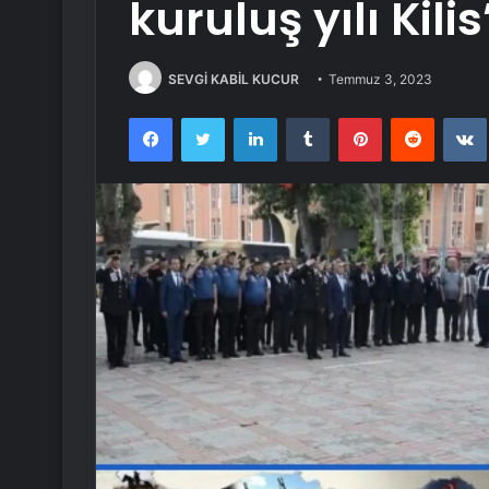
kuruluş yılı Kili
SEVGİ KABİL KUCUR
Temmuz 3, 2023
Facebook
Twitter
LinkedIn
Tumblr
Pinterest
Reddit