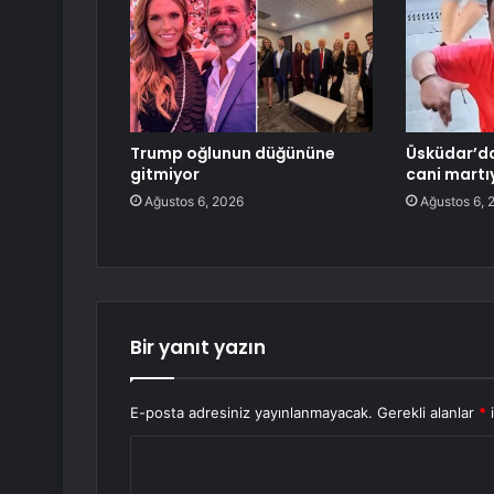
Trump oğlunun düğününe
Üsküdar’da
gitmiyor
cani martıy
Ağustos 6, 2026
Ağustos 6, 
Bir yanıt yazın
E-posta adresiniz yayınlanmayacak.
Gerekli alanlar
*
i
Y
o