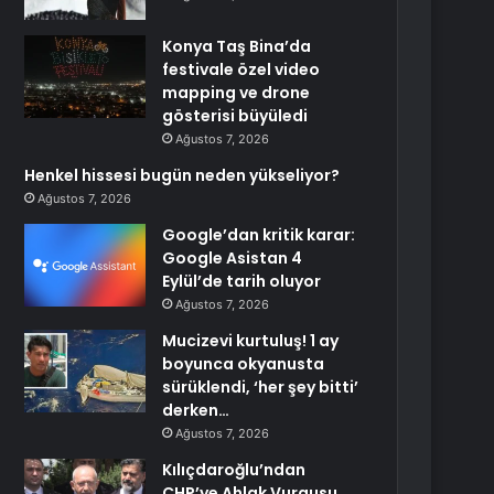
Konya Taş Bina’da
festivale özel video
mapping ve drone
gösterisi büyüledi
Ağustos 7, 2026
Henkel hissesi bugün neden yükseliyor?
Ağustos 7, 2026
Google’dan kritik karar:
Google Asistan 4
Eylül’de tarih oluyor
Ağustos 7, 2026
Mucizevi kurtuluş! 1 ay
boyunca okyanusta
sürüklendi, ‘her şey bitti’
derken…
Ağustos 7, 2026
Kılıçdaroğlu’ndan
CHP’ye Ahlak Vurgusu