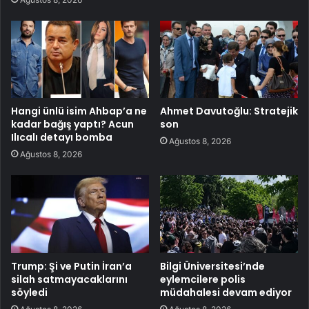
Hangi ünlü isim Ahbap’a ne
Ahmet Davutoğlu: Stratejik
kadar bağış yaptı? Acun
son
Ilıcalı detayı bomba
Ağustos 8, 2026
Ağustos 8, 2026
Trump: Şi ve Putin İran’a
Bilgi Üniversitesi’nde
silah satmayacaklarını
eylemcilere polis
söyledi
müdahalesi devam ediyor