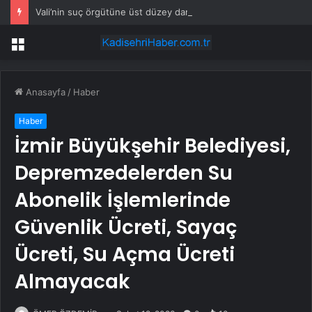
Vali’nin suç örgütüne üst düzey darbe
Menü
Anasayfa
/
Haber
Haber
İzmir Büyükşehir Belediyesi,
Depremzedelerden Su
Abonelik İşlemlerinde
Güvenlik Ücreti, Sayaç
Ücreti, Su Açma Ücreti
Almayacak