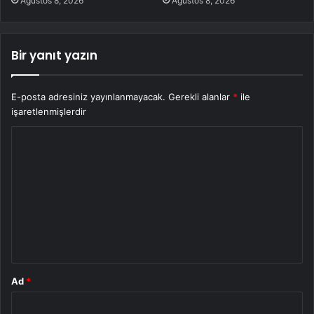
Ağustos 8, 2026
Ağustos 8, 2026
Bir yanıt yazın
E-posta adresiniz yayınlanmayacak.
Gerekli alanlar
*
ile
işaretlenmişlerdir
Y
o
r
u
m
*
Ad
*