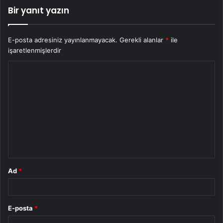
Bir yanıt yazın
E-posta adresiniz yayınlanmayacak.
Gerekli alanlar
*
ile
işaretlenmişlerdir
Y
o
r
u
m
*
Ad
*
E-posta
*