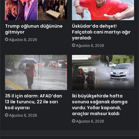
Trump oğlunun düğününe
Üsküdar’da dehşet!
gitmiyor
Falçatalı cani martıyı ağır
yaraladı
Ağustos 6, 2026
Ağustos 6, 2026
35 il için alarm: AFAD’dan
İki büyükşehirde hafta
13 ile turuncu, 22 ile sarı
sonuna sağanak damga
kod uyarısı
vurdu: Yollar kapandı,
araçlar mahsur kaldı
Ağustos 6, 2026
Ağustos 6, 2026