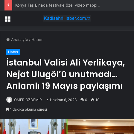
Konya Taş Bina’da festivale özel video mapping ve drone gösterisi büyüledi
Menü
Anasayfa
/
Haber
Haber
İstanbul Valisi Ali Yerlikaya,
Nejat Ulugöl’ü unutmadı…
Anlamlı 19 Mayıs paylaşımı
ÖMER ÖZDEMİR
Haziran 6, 2023
0
10
1 dakika okuma süresi