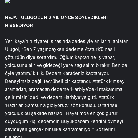
NEJAT ULUGOL’UN 2 YIL ÖNCE SÖYLEDİKLERİ
HİSSEDİYOR
Yerlikaya’nın ziyareti sırasında dedesiyle anılarını anlatan
Ulugöl, “Ben 7 yaşındayken dedeme Atatürk’ü nasıl
götürdün diye sorardım. ‘Oğlum kaptan ne iş yapar,
yolcusunu alır ve gideceği yere sağ salim bırakır. Ben de
öyle yaptım.’ kıtlık. Dedem Karadeniz kaptanıydı.
Deneyimsiz değil tecrübeli bir kaptandı. Atatürk kimseyi
aramadan, aramadan dedeme ‘Harbiye’deki makamıma
gelir misin’ dedi ve dedem Harbiye’ye gitti. Atatürk
‘Hazırlan Samsun’a gidiyoruz.’ söz konusu. O tarihsel
yolculuk bu şekilde başladı. Hayatımda en çok gurur
duyduğum kişi dedemdir. Büyükbabam kendini övmeyi
sevmeyen gerçek bir ülke kahramanıydı.” Sözlerini
kullandı.