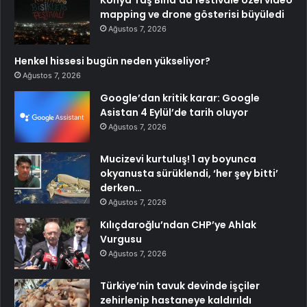
Konya Taş Bina’da festivale özel video
mapping ve drone gösterisi büyüledi
Ağustos 7, 2026
Henkel hissesi bugün neden yükseliyor?
Ağustos 7, 2026
Google’dan kritik karar: Google
Asistan 4 Eylül’de tarih oluyor
Ağustos 7, 2026
Mucizevi kurtuluş! 1 ay boyunca
okyanusta sürüklendi, ‘her şey bitti’
derken…
Ağustos 7, 2026
Kılıçdaroğlu’ndan CHP’ye Ahlak
Vurgusu
Ağustos 7, 2026
Türkiye’nin tavuk devinde işçiler
zehirlenip hastaneye kaldırıldı