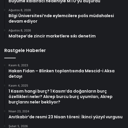
büyüme kaldıracı nedeniyle MTU’yu düşürdü
Ağustos 8, 2026
Bilgi Üniversitesi’nde eylemcilere polis müdahalesi
devam ediyor
Ağustos 8, 2026
Maltepe’de zincir marketlere sıkı denetim
Rastgele Haberler
Kasım 6, 2023
Hakan Fidan – Blinken toplantısında Mescid-i Aksa
detayı
Kasım 4, 2025
1 Kasım hangi burç? 1 Kasım’da doğanların burç
özellikleri neler? Akrep burcu burç uyumları, Akrep
burçlarını neler bekliyor?
Nisan 23, 2024
Anıtkabir’de resmi 23 Nisan töreni: İkinci yüzyıl vurgusu
Şubat 5, 2026