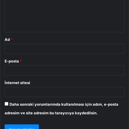
u
m
*
Ad
*
E-posta
*
İnternet sitesi
Daha sonraki yorumlarımda kullanılması için adım, e-posta
adresim ve site adresim bu tarayıcıya kaydedilsin.