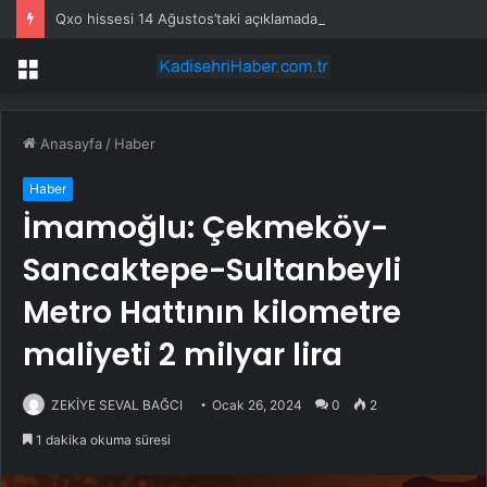
Qxo hissesi 14 Ağustos’taki açıklamada %7,9 hareket edebilir
Menü
Anasayfa
/
Haber
Haber
İmamoğlu: Çekmeköy-
Sancaktepe-Sultanbeyli
Metro Hattının kilometre
maliyeti 2 milyar lira
ZEKİYE SEVAL BAĞCI
Ocak 26, 2024
0
2
1 dakika okuma süresi