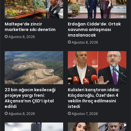
Maltepe’de zincir
Erdoğan Cidde’de: Ortak
marketlere sıkı denetim
savunma anlaşması
imzalanacak
Ağustos 8, 2026
Ağustos 8, 2026
23 bin ağacın kesileceği
Kulisleri karıştıran iddia:
projeye yargı freni:
Kılıçdaroğlu, Özel’den 4
Akçansa’nın ÇED’i iptal
vekilin ihraç edilmesini
edildi
istedi
Ağustos 8, 2026
Ağustos 7, 2026