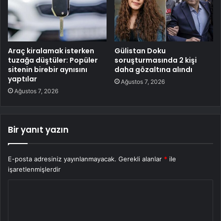
Araç kiralamak isterken
Gülistan Doku
tuzağa düştüler: Popüler
soruşturmasında 2 kişi
sitenin birebir aynısını
daha gözaltına alındı
yaptılar
Ağustos 7, 2026
Ağustos 7, 2026
Bir yanıt yazın
E-posta adresiniz yayınlanmayacak.
Gerekli alanlar
*
ile
işaretlenmişlerdir
Y
o
r