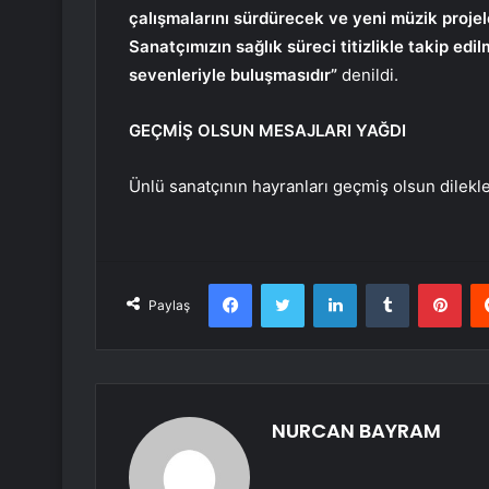
çalışmalarını sürdürecek ve yeni müzik projel
Sanatçımızın sağlık süreci titizlikle takip edi
sevenleriyle buluşmasıdır”
denildi.
GEÇMİŞ OLSUN MESAJLARI YAĞDI
Ünlü sanatçının hayranları geçmiş olsun dilek
Facebook
Twitter
LinkedIn
Tumblr
Pint
Paylaş
NURCAN BAYRAM