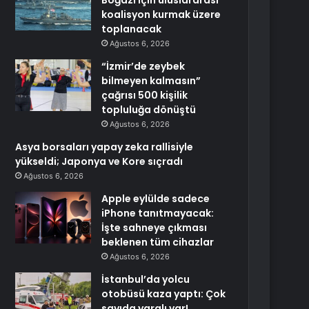
Boğazı için uluslararası
koalisyon kurmak üzere
toplanacak
Ağustos 6, 2026
“İzmir’de zeybek
bilmeyen kalmasın”
çağrısı 500 kişilik
topluluğa dönüştü
Ağustos 6, 2026
Asya borsaları yapay zeka rallisiyle
yükseldi; Japonya ve Kore sıçradı
Ağustos 6, 2026
Apple eylülde sadece
iPhone tanıtmayacak:
İşte sahneye çıkması
beklenen tüm cihazlar
Ağustos 6, 2026
İstanbul’da yolcu
otobüsü kaza yaptı: Çok
sayıda yaralı var!