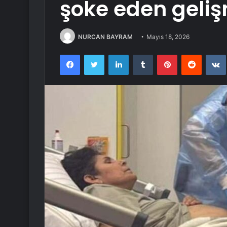
şoke eden geli
NURCAN BAYRAM
Mayıs 18, 2026
Facebook
Twitter
LinkedIn
Tumblr
Pinterest
Reddit