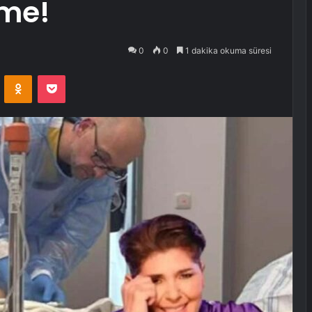
şme!
0
0
1 dakika okuma süresi
VKontakte
Odnoklassniki
Pocket