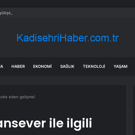
üyükşehirde hafta sonuna sağanak damga vurdu: Yollar kapandı, araçlar 
FA
HABER
EKONOMI
SAĞLIK
TEKNOLOJI
YAŞAM
li şoke eden gelişme!
nsever ile ilgili