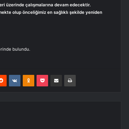
eri üzerinde çalışmalarına devam edecektir.
lmekte olup önceliğimiz en sağlıklı şekilde yeniden
lerinde bulundu.
erest
Reddit
VKontakte
Odnoklassniki
Pocket
E-Posta ile paylaş
Yazdır