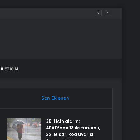
mahsur kaldı
İLETIŞIM
Son Eklenen
35 il için alarm:
AFAD’dan 13 ile turuncu,
22 ile sarı kod uyarısı