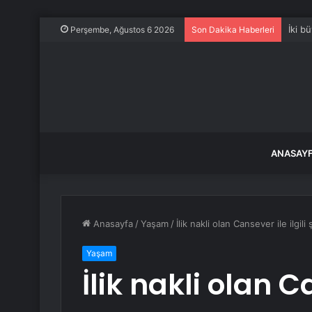
İki b
Perşembe, Ağustos 6 2026
Son Dakika Haberleri
ANASAY
Anasayfa
/
Yaşam
/
İlik nakli olan Cansever ile ilgi
Yaşam
İlik nakli olan Ca