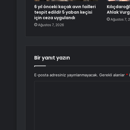
6 yıl önceki kaçak avın failleri
Kılıçdaroğ
tespit edildi! 5 yaban keçisi
Ahlak Vur
için ceza uygulandı
Ağustos 7, 
Ağustos 7, 2026
Bir yanıt yazın
E-posta adresiniz yayınlanmayacak.
Gerekli alanlar
*
i
Y
o
r
u
m
*