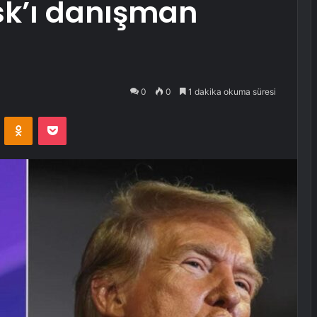
sk’ı danışman
0
0
1 dakika okuma süresi
VKontakte
Odnoklassniki
Pocket