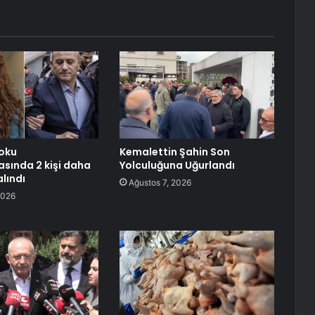
oku
Kemalettin Şahin Son
sında 2 kişi daha
Yolculuğuna Uğurlandı
lındı
Ağustos 7, 2026
2026