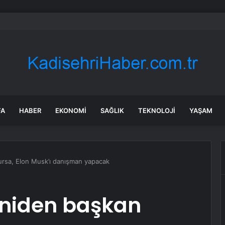
 suyunun içinden çıktı: Dünyaya 50 bin yıl boyunca yetecek rezerv bul
FA
HABER
EKONOMI
SAĞLIK
TEKNOLOJI
YAŞAM
ursa, Elon Musk’ı danışman yapacak
eniden başkan