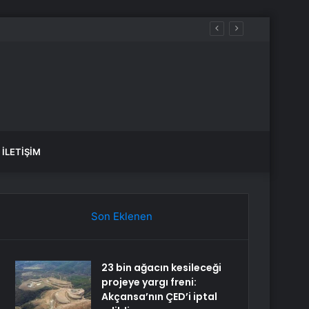
undu
İLETIŞIM
Son Eklenen
23 bin ağacın kesileceği
projeye yargı freni:
Akçansa’nın ÇED’i iptal