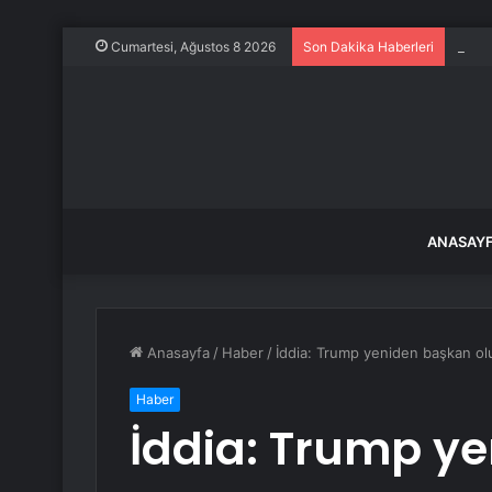
Deniz
Cumartesi, Ağustos 8 2026
Son Dakika Haberleri
ANASAY
Anasayfa
/
Haber
/
İddia: Trump yeniden başkan ol
Haber
İddia: Trump y