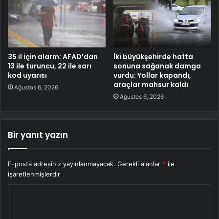
35 il için alarm: AFAD’dan
İki büyükşehirde hafta
13 ile turuncu, 22 ile sarı
sonuna sağanak damga
kod uyarısı
vurdu: Yollar kapandı,
araçlar mahsur kaldı
Ağustos 6, 2026
Ağustos 6, 2026
Bir yanıt yazın
E-posta adresiniz yayınlanmayacak.
Gerekli alanlar
*
ile
işaretlenmişlerdir
Y
o