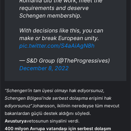
Romania did the work, meet the
requirements and deserve
Schengen membership.
With decisions like this, you can
make or break European unity.
pic.twitter.com/S4aAiAgN8h
— S&D Group (@TheProgressives)
December 8, 2022
“Schengen’in tam üyesi olmayı hak ediyorsunuz,
Schengen Bölgesi’nde serbest dolaşıma erişimi hak
ediyorsunuz”
Johansson, ikilinin neredeyse tüm mevcut
bakanlardan güçlü destek aldığını söyledi.
Avusturya
vetosunun sinyalini verdi.
400 milyon Avrupa vatandaşı için serbest dolaşım