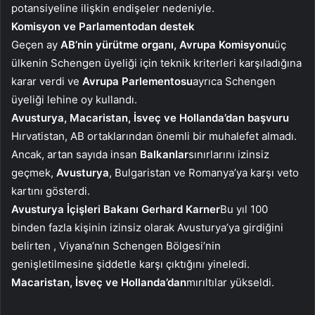
potansiyeline ilişkin endişeler nedeniyle.
Komisyon ve Parlamentodan destek
Geçen ay
AB’nin yürütme organı, Avrupa Komisyonu
üç
ülkenin Schengen üyeliği için teknik kriterleri karşıladığına
karar verdi ve
Avrupa Parlementosu
ayrıca Schengen
üyeliği lehine oy kullandı.
Avusturya, Macaristan, İsveç ve Hollanda’dan başvuru
Hırvatistan, AB ortaklarından önemli bir muhalefet almadı.
Ancak, artan sayıda insan
Balkanlar
sınırlarını izinsiz
geçmek,
Avusturya
, Bulgaristan ve Romanya’ya karşı veto
kartını gösterdi.
Avusturya İçişleri Bakanı Gerhard Karner
Bu yıl 100
binden fazla kişinin izinsiz olarak Avusturya’ya girdiğini
belirten , Viyana’nın Schengen Bölgesi’nin
genişletilmesine şiddetle karşı çıktığını yineledi.
Macaristan, İsveç ve Hollanda’dan
mırıltılar yükseldi.