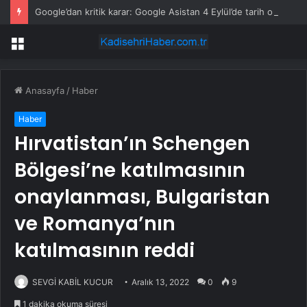
Google’dan kritik karar: Google Asistan 4 Eylül’de tarih oluyor
Menü
Anasayfa
/
Haber
Haber
Hırvatistan’ın Schengen
Bölgesi’ne katılmasının
onaylanması, Bulgaristan
ve Romanya’nın
katılmasının reddi
SEVGİ KABİL KUCUR
Aralık 13, 2022
0
9
1 dakika okuma süresi