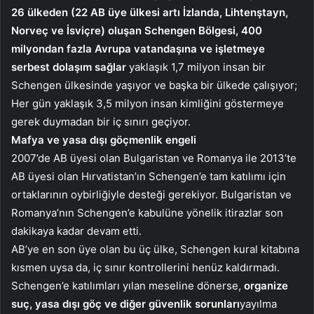
26 ülkeden (22 AB üye ülkesi artı İzlanda, Lihtenştayn,
Norveç ve İsviçre) oluşan Schengen Bölgesi, 400
milyondan fazla Avrupa vatandaşına ve işletmeye
serbest dolaşım sağlar
yaklaşık 1,7 milyon insan bir
Schengen ülkesinde yaşıyor ve başka bir ülkede çalışıyor;
Her gün yaklaşık 3,5 milyon insan kimliğini göstermeye
gerek duymadan bir iç sınırı geçiyor.
Mafya ve yasa dışı göçmenlik engeli
2007’de AB üyesi olan Bulgaristan ve Romanya ile 2013’te
AB üyesi olan Hırvatistan’ın Schengen’e tam katılımı için
ortaklarının oybirliğiyle desteği gerekiyor. Bulgaristan ve
Romanya’nın Schengen’e kabulüne yönelik itirazlar son
dakikaya kadar devam etti.
AB’ye en son üye olan bu üç ülke, Schengen kural kitabına
kısmen uysa da, iç sınır kontrollerini henüz kaldırmadı.
Schengen’e katılımları yılan meseline dönerse,
organize
suç, yasa dışı göç ve diğer güvenlik sorunları
yayılma