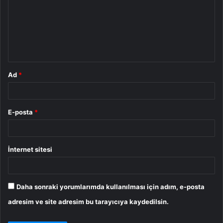
r
u
m
*
Ad
*
E-posta
*
İnternet sitesi
Daha sonraki yorumlarımda kullanılması için adım, e-posta
adresim ve site adresim bu tarayıcıya kaydedilsin.