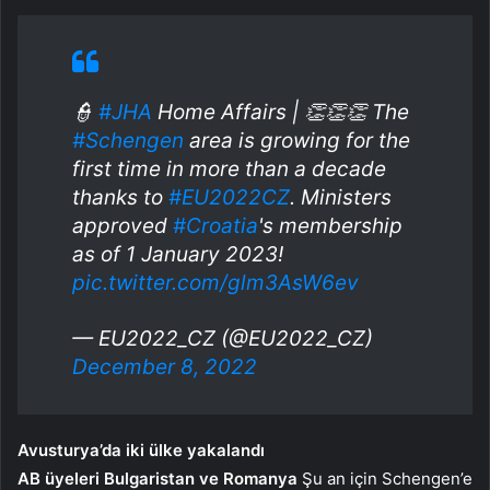
👮
#JHA
Home Affairs | 👏👏👏 The
#Schengen
area is growing for the
first time in more than a decade
thanks to
#EU2022CZ
. Ministers
approved
#Croatia
's membership
as of 1 January 2023!
pic.twitter.com/glm3AsW6ev
— EU2022_CZ (@EU2022_CZ)
December 8, 2022
Avusturya’da iki ülke yakalandı
AB üyeleri Bulgaristan ve Romanya
Şu an için Schengen’e