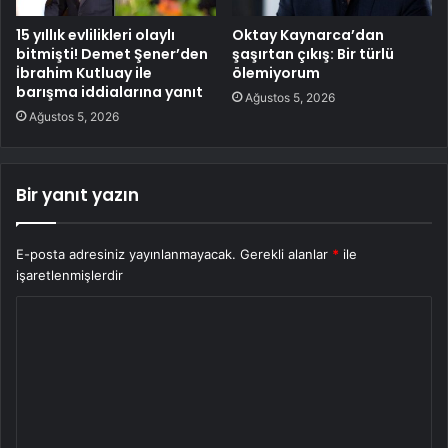
15 yıllık evlilikleri olaylı
Oktay Kaynarca’dan
bitmişti! Demet Şener’den
şaşırtan çıkış: Bir türlü
İbrahim Kutluay ile
ölemiyorum
barışma iddialarına yanıt
Ağustos 5, 2026
Ağustos 5, 2026
Bir yanıt yazın
E-posta adresiniz yayınlanmayacak.
Gerekli alanlar
*
ile
işaretlenmişlerdir
Y
o
r
u
m