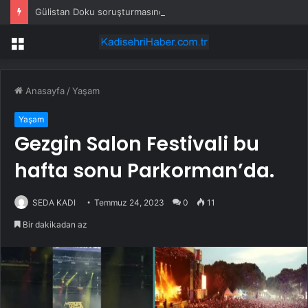
Gülistan Doku soruşturmasında 2 kişi daha gözaltına alındı
Menü
Anasayfa
/
Yaşam
Yaşam
Gezgin Salon Festivali bu
hafta sonu Parkorman’da.
SEDA KADI
Temmuz 24, 2023
0
11
Bir dakikadan az