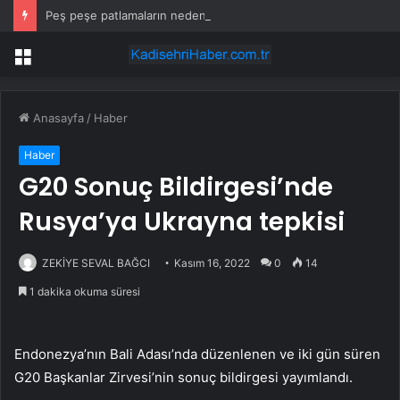
Peş peşe patlamaların nedeni ortaya çıktı: Toprağın altından 400 bomba çıktı
Menü
Anasayfa
/
Haber
Haber
G20 Sonuç Bildirgesi’nde
Rusya’ya Ukrayna tepkisi
ZEKİYE SEVAL BAĞCI
Kasım 16, 2022
0
14
1 dakika okuma süresi
Endonezya’nın Bali Adası’nda düzenlenen ve iki gün süren
G20 Başkanlar Zirvesi’nin sonuç bildirgesi yayımlandı.