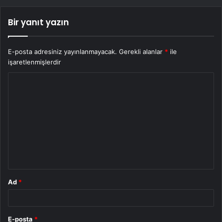
Bir yanıt yazın
E-posta adresiniz yayınlanmayacak.
Gerekli alanlar
*
ile
işaretlenmişlerdir
Y
o
r
u
m
*
Ad
*
E-posta
*