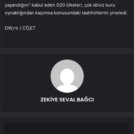
yaşandığını” kabul eden G20 ülkeleri, çok döviz kuru
oynaklığından kaçınma konusundaki taahhütlerini yineledi.
DW,rtr / CÖ,ET
ZEKİYE SEVAL BAĞCI