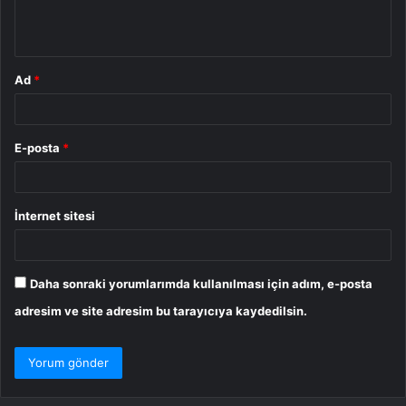
m
*
Ad
*
E-posta
*
İnternet sitesi
Daha sonraki yorumlarımda kullanılması için adım, e-posta
adresim ve site adresim bu tarayıcıya kaydedilsin.