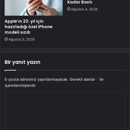
Kadar Bastı
Ağustos 4, 2026
Apple’ın 20. yıl için
hazırladığı özel iPhone
modeli sızdı
Ağustos 5, 2026
Bir yanıt yazın
E-posta adresiniz yayınlanmayacak.
Gerekli alanlar
*
ile
işaretlenmişlerdir
Y
o
r
u