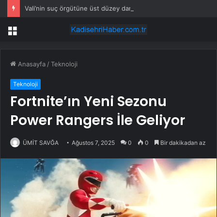
Vali’nin suç örgütüne üst düzey darbe
Menü
Anasayfa
/
Teknoloji
Teknoloji
Fortnite’ın Yeni Sezonu
Power Rangers İle Geliyor
ÜMİT SAVĞA
Ağustos 7, 2025
0
0
Bir dakikadan az