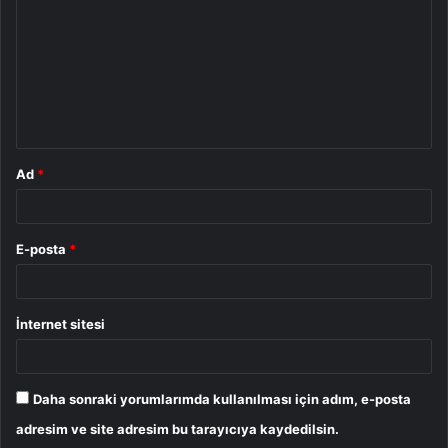
r
u
m
*
Ad
*
E-posta
*
İnternet sitesi
Daha sonraki yorumlarımda kullanılması için adım, e-posta
adresim ve site adresim bu tarayıcıya kaydedilsin.