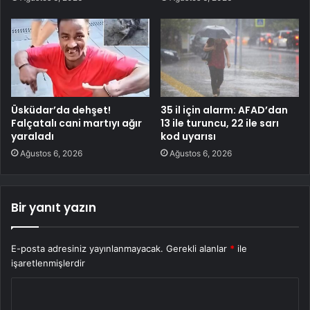
Üsküdar’da dehşet!
35 il için alarm: AFAD’dan
Falçatalı cani martıyı ağır
13 ile turuncu, 22 ile sarı
yaraladı
kod uyarısı
Ağustos 6, 2026
Ağustos 6, 2026
Bir yanıt yazın
E-posta adresiniz yayınlanmayacak.
Gerekli alanlar
*
ile
işaretlenmişlerdir
Y
o