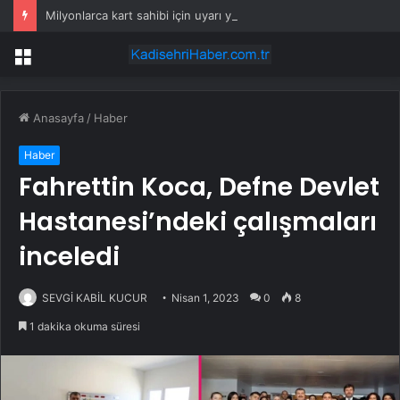
Milyonlarca kart sahibi için uyarı yapıldı: POS cihazına şifre girmeden önce bir kez daha düşünün
Menü
Anasayfa
/
Haber
Haber
Fahrettin Koca, Defne Devlet
Hastanesi’ndeki çalışmaları
inceledi
SEVGİ KABİL KUCUR
Nisan 1, 2023
0
8
1 dakika okuma süresi