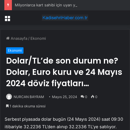
Milyonlarca kart sahibi için uyarı yapıldı: POS cihazına şifre girmeden önce bir kez daha düşünün
Menü
Anasayfa
/
Ekonomi
Ekonomi
Dolar/TL’de son durum ne?
Dolar, Euro kuru ve 24 Mayıs
2024 döviz fiyatları…
NURCAN BAYRAM
Mayıs 25, 2024
0
0
1 dakika okuma süresi
Serbest piyasada dolar bugün (24 Mayıs 2024) saat 09:30
itibariyle 32.2236 TL’den alınıp 32.2336 TL’ye satılıyor.