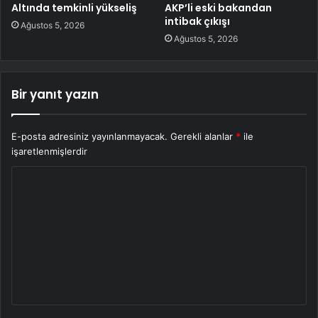
Altında temkinli yükseliş
AKP’li eski bakandan
intibak çıkışı
Ağustos 5, 2026
Ağustos 5, 2026
Bir yanıt yazın
E-posta adresiniz yayınlanmayacak.
Gerekli alanlar
*
ile
işaretlenmişlerdir
Y
o
r
u
m
*