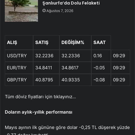
Şanlıurfa’da Dolu Felaketi
Ağustos 7, 2026
ALIŞ
SATIŞ
DEĞİŞİM%
SAAT
USD/TRY
32.2236
32.2336
0.16
09:29
EUR/TRY
34.8411
34.8617
-0.05
09:29
GBP/TRY
40.8795
40.9335
-0.08
09:29
Tüm döviz fiyatları için tıklayınız…
Doların aylık-yıllık performansı
Mayıs ayının ilk gününe göre dolar -0,25 TL düşerek yüzde