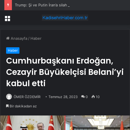
Trump: Şi ve Putin İran’a silah satmayacaklarını söyledi
Menü
Anasayfa
/
Haber
Haber
Cumhurbaşkanı Erdoğan,
Cezayir Büyükelçisi Belani’yi
kabul etti
ÖMER ÖZDEMİR
Temmuz 28, 2023
0
10
Bir dakikadan az