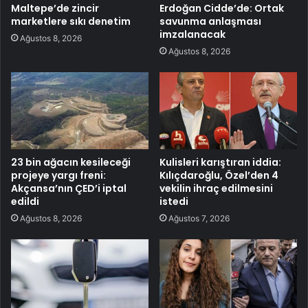
Maltepe’de zincir
Erdoğan Cidde’de: Ortak
marketlere sıkı denetim
savunma anlaşması
imzalanacak
Ağustos 8, 2026
Ağustos 8, 2026
23 bin ağacın kesileceği
Kulisleri karıştıran iddia:
projeye yargı freni:
Kılıçdaroğlu, Özel’den 4
Akçansa’nın ÇED’i iptal
vekilin ihraç edilmesini
edildi
istedi
Ağustos 8, 2026
Ağustos 7, 2026