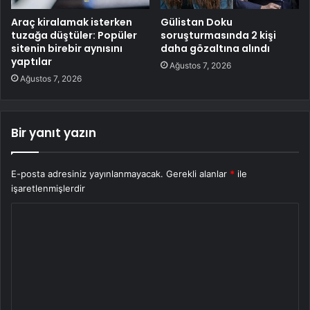
Araç kiralamak isterken
Gülistan Doku
tuzağa düştüler: Popüler
soruşturmasında 2 kişi
sitenin birebir aynısını
daha gözaltına alındı
yaptılar
Ağustos 7, 2026
Ağustos 7, 2026
Bir yanıt yazın
E-posta adresiniz yayınlanmayacak.
Gerekli alanlar
*
ile
işaretlenmişlerdir
Y
o
r
u
m