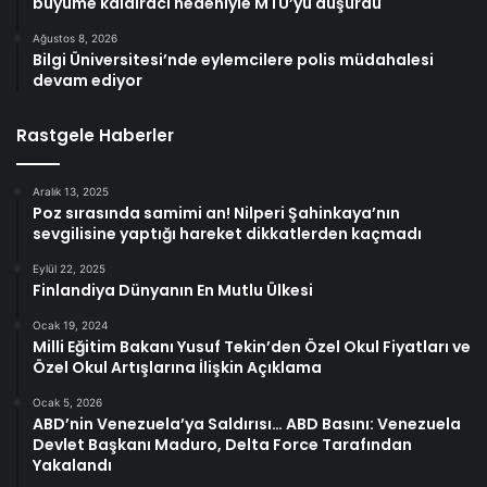
büyüme kaldıracı nedeniyle MTU’yu düşürdü
Ağustos 8, 2026
Bilgi Üniversitesi’nde eylemcilere polis müdahalesi
devam ediyor
Rastgele Haberler
Aralık 13, 2025
Poz sırasında samimi an! Nilperi Şahinkaya’nın
sevgilisine yaptığı hareket dikkatlerden kaçmadı
Eylül 22, 2025
Finlandiya Dünyanın En Mutlu Ülkesi
Ocak 19, 2024
Milli Eğitim Bakanı Yusuf Tekin’den Özel Okul Fiyatları ve
Özel Okul Artışlarına İlişkin Açıklama
Ocak 5, 2026
ABD’nin Venezuela’ya Saldırısı… ABD Basını: Venezuela
Devlet Başkanı Maduro, Delta Force Tarafından
Yakalandı