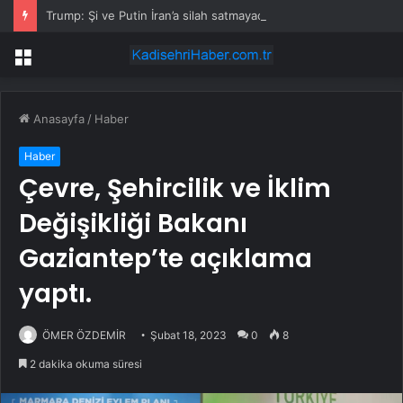
Trump: Şi ve Putin İran’a silah satmayacaklarını söyledi
Menü
Anasayfa
/
Haber
Haber
Çevre, Şehircilik ve İklim
Değişikliği Bakanı
Gaziantep’te açıklama
yaptı.
ÖMER ÖZDEMİR
Şubat 18, 2023
0
8
2 dakika okuma süresi