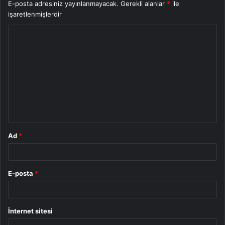
E-posta adresiniz yayınlanmayacak.
Gerekli alanlar
*
ile
işaretlenmişlerdir
Y
o
r
u
m
*
Ad
*
E-posta
*
İnternet sitesi