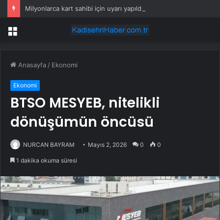
Milyonlarca kart sahibi için uyarı yapıldı: POS cihazına şifre girmeden önce bir kez daha düşünün
Menü
Anasayfa
/
Ekonomi
Ekonomi
BTSO MESYEB, nitelikli
dönüşümün öncüsü
NURCAN BAYRAM
Mayıs 2, 2026
0
0
1 dakika okuma süresi