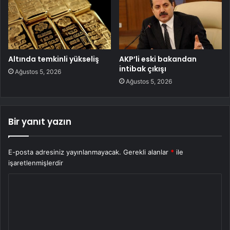
Altında temkinli yükseliş
AKP’li eski bakandan
intibak çıkışı
Ağustos 5, 2026
Ağustos 5, 2026
Bir yanıt yazın
E-posta adresiniz yayınlanmayacak.
Gerekli alanlar
*
ile
işaretlenmişlerdir
Y
o
r
u