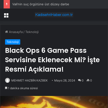
Vali’nin suç örgütüne üst düzey darbe
Menü
Anasayfa
/
Teknoloji
Teknoloji
Black Ops 6 Game Pass
Servisine Eklenecek Mi? İşte
Resmi Açıklama!
MEHMET HAZBİN KAZBEK
Mayıs 28, 2024
0
0
1 dakika okuma süresi