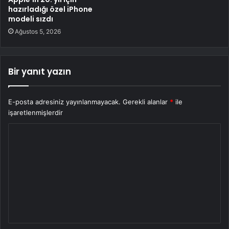
hazırladığı özel iPhone
modeli sızdı
Ağustos 5, 2026
Bir yanıt yazın
E-posta adresiniz yayınlanmayacak.
Gerekli alanlar
*
ile
işaretlenmişlerdir
Y
o
r
u
m
*