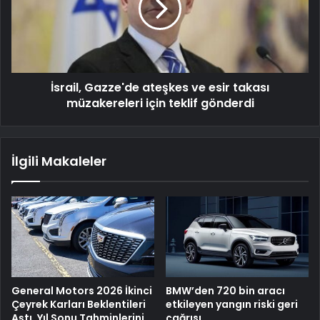
İsrail, Gazze'de ateşkes ve esir takası
müzakereleri için teklif gönderdi
İlgili Makaleler
General Motors 2026 İkinci
BMW’den 720 bin aracı
Çeyrek Karları Beklentileri
etkileyen yangın riski geri
Aştı, Yıl Sonu Tahminlerini
çağrısı