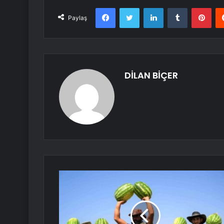
Facebook
Twitter
LinkedIn
Tumblr
Pint
Paylaş
DİLAN BİÇER