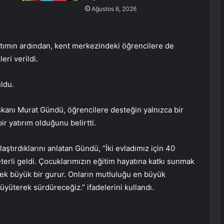
Ağustos 6, 2026
ıtımın ardından, kent merkezindeki öğrencilere de
ri verildi.
uldu.
kanı Murat Gündü, öğrencilere desteğin yalnızca bir
r yatırım olduğunu belirtti.
ştırdıklarını anlatan Gündü, “İki evladımız için 40
eterli geldi. Çocuklarımızın eğitim hayatına katkı sunmak
k büyük bir gurur. Onların mutluluğu en büyük
üterek sürdüreceğiz.” ifadelerini kullandı.