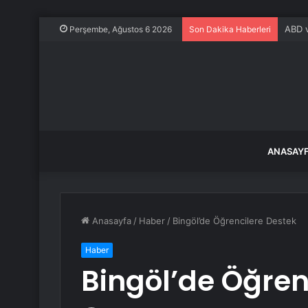
“İzmi
Perşembe, Ağustos 6 2026
Son Dakika Haberleri
ANASAY
Anasayfa
/
Haber
/
Bingöl’de Öğrencilere Destek
Haber
Bingöl’de Öğren