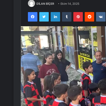
DİLAN BİÇER
Ekim 14, 2025
Facebook
Twitter
LinkedIn
Tumblr
Pinterest
Reddit