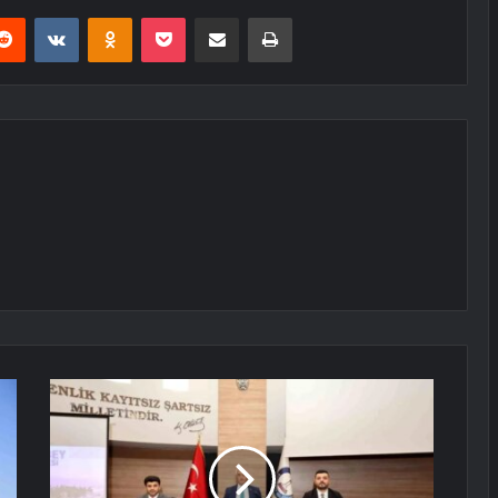
erest
Reddit
VKontakte
Odnoklassniki
Pocket
E-Posta ile paylaş
Yazdır