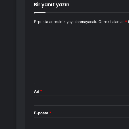
Bir yanıt yazın
E-posta adresiniz yayınlanmayacak.
Gerekli alanlar
*
i
Y
o
r
u
m
*
Ad
*
E-posta
*