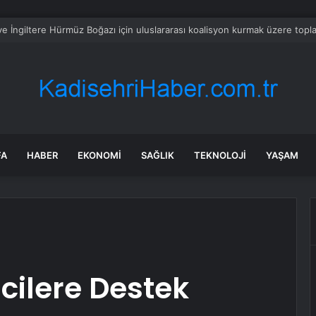
r’de zeybek bilmeyen kalmasın” çağrısı 500 kişilik topluluğa dönüştü
FA
HABER
EKONOMI
SAĞLIK
TEKNOLOJI
YAŞAM
cilere Destek