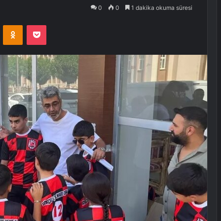
0
0
1 dakika okuma süresi
VKontakte
Odnoklassniki
Pocket