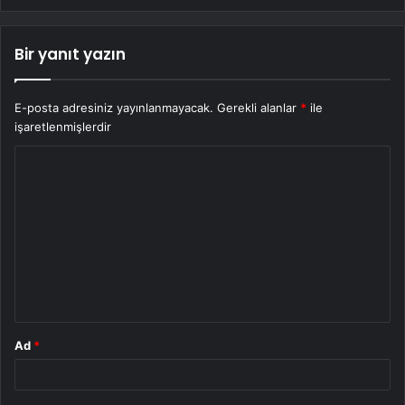
Bir yanıt yazın
E-posta adresiniz yayınlanmayacak.
Gerekli alanlar
*
ile
işaretlenmişlerdir
Y
o
r
u
m
*
Ad
*