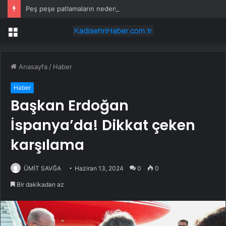
Peş peşe patlamaların nedeni ortaya çıktı: Toprağın altından 400 bomba çıktı
Menü
Anasayfa
/
Haber
Haber
Başkan Erdoğan
İspanya’da! Dikkat çeken
karşılama
ÜMİT SAVĞA
Haziran 13, 2024
0
0
Bir dakikadan az