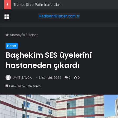
Trump: Şi ve Putin İran’a silah satmayacaklarını söyledi
Menü
Anasayfa
/
Haber
Haber
Başhekim SES üyelerini
hastaneden çıkardı
ÜMİT SAVĞA
Nisan 26, 2024
0
0
1 dakika okuma süresi