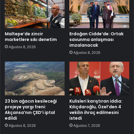
Maltepe’de zincir
Erdoğan Cidde’de: Ortak
marketlere sıkı denetim
savunma anlaşması
imzalanacak
Ağustos 8, 2026
Ağustos 8, 2026
23 bin ağacın kesileceği
Kulisleri karıştıran iddia:
projeye yargı freni:
Kılıçdaroğlu, Özel’den 4
Akçansa’nın ÇED’i iptal
vekilin ihraç edilmesini
edildi
istedi
Ağustos 8, 2026
Ağustos 7, 2026