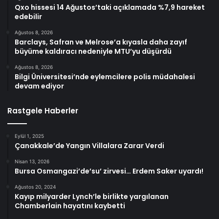
Qxo hissesi 14 Ağustos’taki açıklamada %7,9 hareket
edebilir
Ağustos 8, 2026
Barclays, Safran ve Melrose’a kıyasla daha zayıf
büyüme kaldıracı nedeniyle MTU’yu düşürdü
Ağustos 8, 2026
Bilgi Üniversitesi’nde eylemcilere polis müdahalesi
devam ediyor
Rastgele Haberler
Eylül 1, 2025
Çanakkale’de Yangın Villalara Zarar Verdi
Nisan 13, 2026
Bursa Osmangazi’de’su’ zirvesi… Erdem Saker uyardı!
Ağustos 20, 2024
Kayıp milyarder Lynch’le birlikte yargılanan
Chamberlain hayatını kaybetti