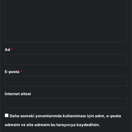
r
u
m
*
Ad
*
E-posta
*
İnternet sitesi
Daha sonraki yorumlarımda kullanılması için adım, e-posta
adresim ve site adresim bu tarayıcıya kaydedilsin.