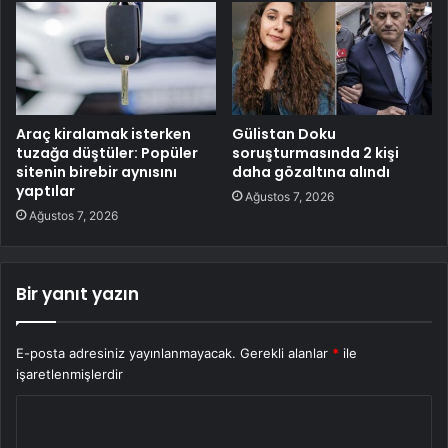
Araç kiralamak isterken
Gülistan Doku
tuzağa düştüler: Popüler
soruşturmasında 2 kişi
sitenin birebir aynısını
daha gözaltına alındı
yaptılar
Ağustos 7, 2026
Ağustos 7, 2026
Bir yanıt yazın
E-posta adresiniz yayınlanmayacak.
Gerekli alanlar
*
ile
işaretlenmişlerdir
Y
o