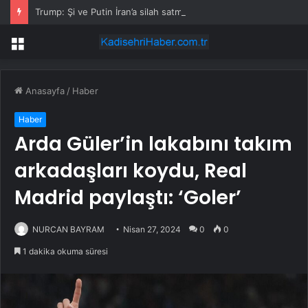
Trump: Şi ve Putin İran’a silah satmayacaklarını söyledi
Menü
Anasayfa
/
Haber
Haber
Arda Güler’in lakabını takım
arkadaşları koydu, Real
Madrid paylaştı: ‘Goler’
NURCAN BAYRAM
Nisan 27, 2024
0
0
1 dakika okuma süresi