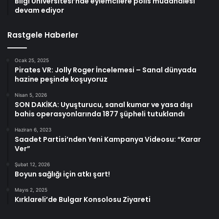
Bilgi Üniversitesi’nde eylemcilere polis müdahalesi
devam ediyor
Rastgele Haberler
Ocak 25, 2025
Pirates VR: Jolly Roger İncelemesi – Sanal dünyada
hazine peşinde koşuyoruz
Nisan 5, 2026
SON DAKİKA: Uyuşturucu, sanal kumar ve yasa dışı
bahis operasyonlarında 1877 şüpheli tutuklandı
Haziran 6, 2023
Saadet Partisi’nden Yeni Kampanya Videosu: “Karar
Ver”
Şubat 12, 2026
Boyun sağlığı için atkı şart!
Mayıs 2, 2025
Kırklareli’de Bulgar Konsolosu Ziyareti