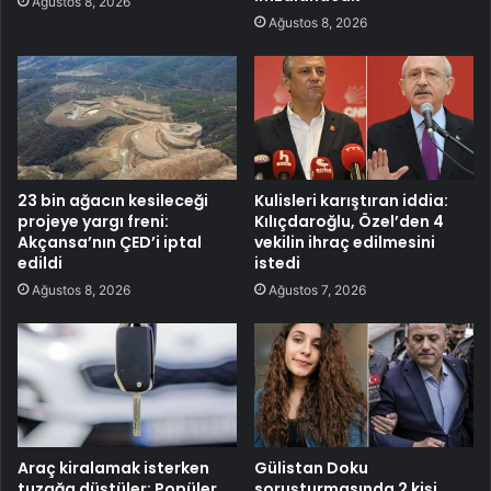
Ağustos 8, 2026
Ağustos 8, 2026
23 bin ağacın kesileceği
Kulisleri karıştıran iddia:
projeye yargı freni:
Kılıçdaroğlu, Özel’den 4
Akçansa’nın ÇED’i iptal
vekilin ihraç edilmesini
edildi
istedi
Ağustos 8, 2026
Ağustos 7, 2026
Araç kiralamak isterken
Gülistan Doku
tuzağa düştüler: Popüler
soruşturmasında 2 kişi