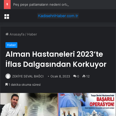
Peş peşe patlamaların nedeni ortaya çıktı: Toprağın altından 400 bomba çıktı
Menü
Anasayfa
/
Haber
Haber
Alman Hastaneleri 2023’te
İflas Dalgasından Korkuyor
ZEKİYE SEVAL BAĞCI
Ocak 8, 2023
0
12
1 dakika okuma süresi