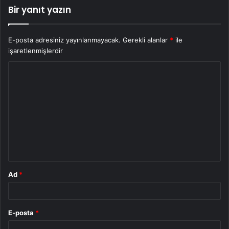
Bir yanıt yazın
E-posta adresiniz yayınlanmayacak.
Gerekli alanlar
*
ile
işaretlenmişlerdir
Y
o
r
u
m
*
Ad
*
E-posta
*